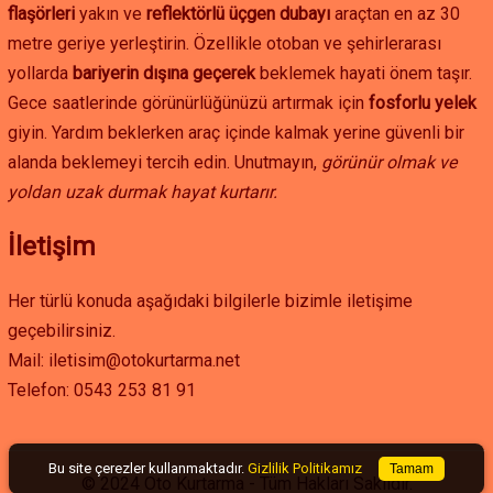
flaşörleri
yakın ve
reflektörlü üçgen dubayı
araçtan en az 30
metre geriye yerleştirin. Özellikle otoban ve şehirlerarası
yollarda
bariyerin dışına geçerek
beklemek hayati önem taşır.
Gece saatlerinde görünürlüğünüzü artırmak için
fosforlu yelek
giyin. Yardım beklerken araç içinde kalmak yerine güvenli bir
alanda beklemeyi tercih edin. Unutmayın,
görünür olmak ve
yoldan uzak durmak hayat kurtarır.
İletişim
Her türlü konuda aşağıdaki bilgilerle bizimle iletişime
geçebilirsiniz.
Mail: iletisim@otokurtarma.net
Telefon: 0543 253 81 91
Bu site çerezler kullanmaktadır.
Gizlilik Politikamız
Tamam
© 2024
Oto Kurtarma
- Tüm Hakları Saklıdır.