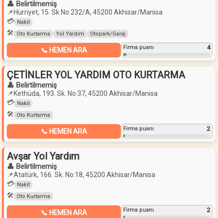
👤 Belirtilmemiş
📌
Hürriyet, 15. Sk No:232/A, 45200 Akhisar/Manisa
💳
Nakit
🛠️
Oto Kurtarma
Yol Yardım
Otopark/Garaj
4
Firma puanı
📞 HEMEN ARA
ÇETİNLER YOL YARDIM OTO KURTARMA
👤 Belirtilmemiş
📌
Kethüda, 193. Sk. No:37, 45200 Akhisar/Manisa
💳
Nakit
🛠️
Oto Kurtarma
2
Firma puanı
📞 HEMEN ARA
Avşar Yol Yardım
👤 Belirtilmemiş
📌
Atatürk, 166. Sk. No:18, 45200 Akhisar/Manisa
💳
Nakit
🛠️
Oto Kurtarma
2
Firma puanı
📞 HEMEN ARA