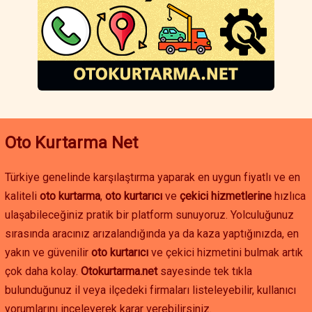
Eğer Köprübaşı çevresinde oto çekici, oto yol yardım veya akü
takviyesi hizmetine ihtiyacınız varsa, hızlı ve güvenilir çözümler
için hemen iletişime geçebilirsiniz. Manisa oto kurtarma
hizmetleriyle yolda kalma sorununu hızlıca çözebilir, aracınızı
güvenle istediğiniz noktaya ulaştırabilirsiniz.
Oto Kurtarma Net
Türkiye genelinde karşılaştırma yaparak en uygun fiyatlı ve en
kaliteli
oto kurtarma
,
oto kurtarıcı
ve
çekici hizmetlerine
hızlıca
ulaşabileceğiniz pratik bir platform sunuyoruz. Yolculuğunuz
sırasında aracınız arızalandığında ya da kaza yaptığınızda, en
yakın ve güvenilir
oto kurtarıcı
ve çekici hizmetini bulmak artık
çok daha kolay.
Otokurtarma.net
sayesinde tek tıkla
bulunduğunuz il veya ilçedeki firmaları listeleyebilir, kullanıcı
yorumlarını inceleyerek karar verebilirsiniz.