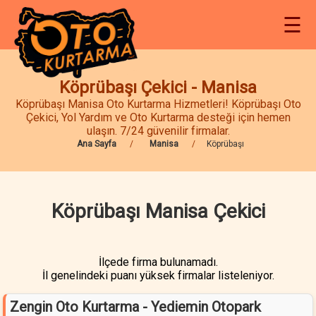
☰
Köprübaşı Çekici - Manisa
Köprübaşı Manisa Oto Kurtarma Hizmetleri! Köprübaşı Oto
Çekici, Yol Yardım ve Oto Kurtarma desteği için hemen
ulaşın. 7/24 güvenilir firmalar.
Ana Sayfa
Manisa
Köprübaşı
Köprübaşı Manisa Çekici
İlçede firma bulunamadı.
İl genelindeki puanı yüksek firmalar listeleniyor.
Zengin Oto Kurtarma - Yediemin Otopark