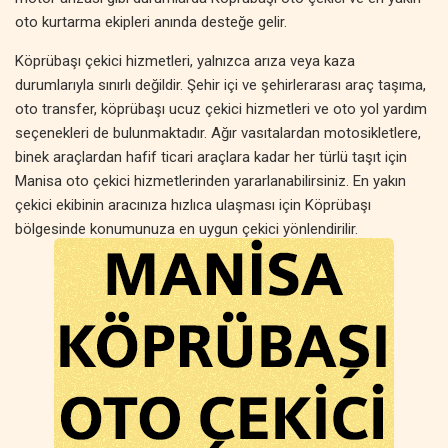
oto kurtarma ekipleri anında desteğe gelir.
Köprübaşı çekici hizmetleri, yalnızca arıza veya kaza
durumlarıyla sınırlı değildir. Şehir içi ve şehirlerarası araç taşıma,
oto transfer, köprübaşı ucuz çekici hizmetleri ve oto yol yardım
seçenekleri de bulunmaktadır. Ağır vasıtalardan motosikletlere,
binek araçlardan hafif ticari araçlara kadar her türlü taşıt için
Manisa oto çekici hizmetlerinden yararlanabilirsiniz. En yakın
çekici ekibinin aracınıza hızlıca ulaşması için Köprübaşı
bölgesinde konumunuza en uygun çekici yönlendirilir.
Manisa oto kurtarma hizmetleri, sadece acil yol yardımıyla sınırlı
değildir. Planlı araç taşıma, özel çekici hizmetleri, oto transfer ve
araç nakliyesi gibi farklı çözümler sunulmaktadır. Köprübaşı
bölgesinde çekici fiyatları, hizmetin kapsamına ve mesafeye
göre değişse de, her bütçeye uygun seçenekler mevcuttur.
Uygun fiyatlı oto kurtarma ve köprübaşı çekici hizmeti ile
aracınız güvenli bir şekilde taşınır.