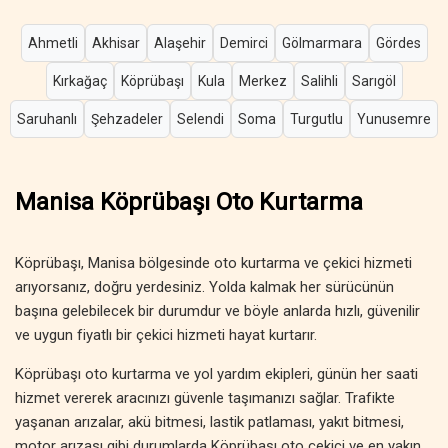
Ahmetli
Akhisar
Alaşehir
Demirci
Gölmarmara
Gördes
Kırkağaç
Köprübaşı
Kula
Merkez
Salihli
Sarıgöl
Saruhanlı
Şehzadeler
Selendi
Soma
Turgutlu
Yunusemre
Manisa Köprübaşı Oto Kurtarma
Köprübaşı, Manisa bölgesinde oto kurtarma ve çekici hizmeti
arıyorsanız, doğru yerdesiniz. Yolda kalmak her sürücünün
başına gelebilecek bir durumdur ve böyle anlarda hızlı, güvenilir
ve uygun fiyatlı bir çekici hizmeti hayat kurtarır.
Köprübaşı oto kurtarma ve yol yardım ekipleri, günün her saati
hizmet vererek aracınızı güvenle taşımanızı sağlar. Trafikte
yaşanan arızalar, akü bitmesi, lastik patlaması, yakıt bitmesi,
motor arızası gibi durumlarda Köprübaşı oto çekici ve en yakın