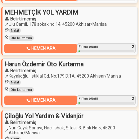
MEHMETÇİK YOL YARDIM
👤 Belirtilmemiş
📌
Ulu Camii, 178 sokak no 14, 45200 Akhisar/Manisa
💳
Nakit
🛠️
Oto Kurtarma
2
Firma puanı
📞 HEMEN ARA
Harun Özdemir Oto Kurtarma
👤 Belirtilmemiş
📌
Kayalıoğlu, İstiklal Cd. No:179 D:1A, 45200 Akhisar/Manisa
💳
Nakit
🛠️
Oto Kurtarma
2
Firma puanı
📞 HEMEN ARA
Çiloğlu Yol Yardım & Vidanjör
👤 Belirtilmemiş
Nuri Geyik Sanayi, Hacı İshak, Sitesi, 3. Blok No:5, 45200
📌
Akhisar/Manisa
💳