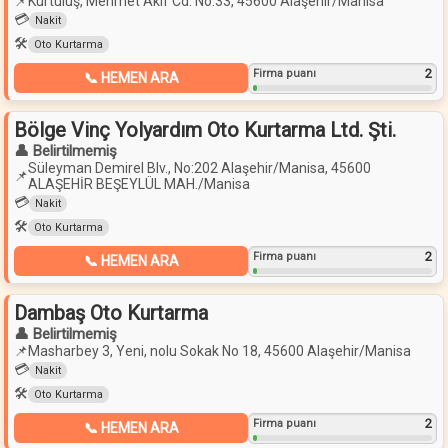
📌
Kurtuluş, Mehmet Akif Cd. No:33, 45600 Alaşehir/Manisa
💳
Nakit
🛠️
Oto Kurtarma
2
Firma puanı
📞 HEMEN ARA
Bölge Vinç Yolyardım Oto Kurtarma Ltd. Şti.
👤 Belirtilmemiş
Süleyman Demirel Blv., No:202 Alaşehir/Manisa, 45600
📌
ALAŞEHİR BEŞEYLÜL MAH./Manisa
💳
Nakit
🛠️
Oto Kurtarma
2
Firma puanı
📞 HEMEN ARA
Dambaş Oto Kurtarma
👤 Belirtilmemiş
📌
Masharbey 3, Yeni, nolu Sokak No 18, 45600 Alaşehir/Manisa
💳
Nakit
🛠️
Oto Kurtarma
2
Firma puanı
📞 HEMEN ARA