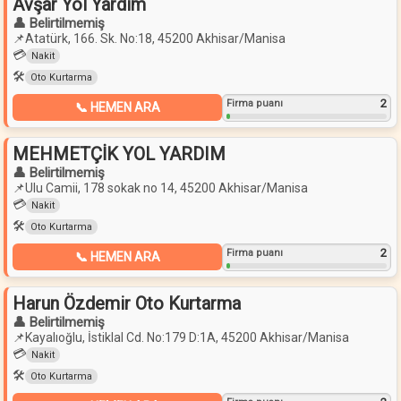
Avşar Yol Yardım
👤 Belirtilmemiş
📌
Atatürk, 166. Sk. No:18, 45200 Akhisar/Manisa
💳
Nakit
🛠️
Oto Kurtarma
2
Firma puanı
📞 HEMEN ARA
MEHMETÇİK YOL YARDIM
👤 Belirtilmemiş
📌
Ulu Camii, 178 sokak no 14, 45200 Akhisar/Manisa
💳
Nakit
🛠️
Oto Kurtarma
2
Firma puanı
📞 HEMEN ARA
Harun Özdemir Oto Kurtarma
👤 Belirtilmemiş
📌
Kayalıoğlu, İstiklal Cd. No:179 D:1A, 45200 Akhisar/Manisa
💳
Nakit
🛠️
Oto Kurtarma