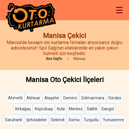
☰
Manisa Çekici
Manisa'da hesaplı oto kurtarma firmaları arıyorsanız doğru
adrestesiniz! Spil Dağı'nın eteklerinde en yakın çekici
hizmeti için keşfedin.
Ana Sayfa
Manisa
Manisa Oto Çekici İlçeleri
Ahmetli
Akhisar
Alaşehir
Demirci
Gölmarmara
Gördes
Kırkağaç
Köprübaşı
Kula
Merkez
Salihli
Sarıgöl
Saruhanlı
Şehzadeler
Selendi
Soma
Turgutlu
Yunusemre