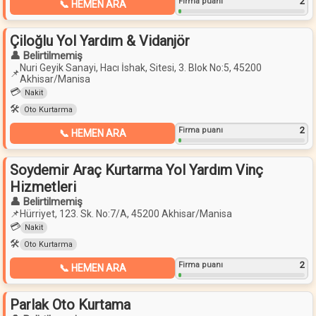
2
Firma puanı
📞 HEMEN ARA
Çiloğlu Yol Yardım & Vidanjör
👤 Belirtilmemiş
Nuri Geyik Sanayi, Hacı İshak, Sitesi, 3. Blok No:5, 45200
📌
Akhisar/Manisa
💳
Nakit
🛠️
Oto Kurtarma
2
Firma puanı
📞 HEMEN ARA
Soydemir Araç Kurtarma Yol Yardım Vinç
Hizmetleri
👤 Belirtilmemiş
📌
Hürriyet, 123. Sk. No:7/A, 45200 Akhisar/Manisa
💳
Nakit
🛠️
Oto Kurtarma
2
Firma puanı
📞 HEMEN ARA
Parlak Oto Kurtama