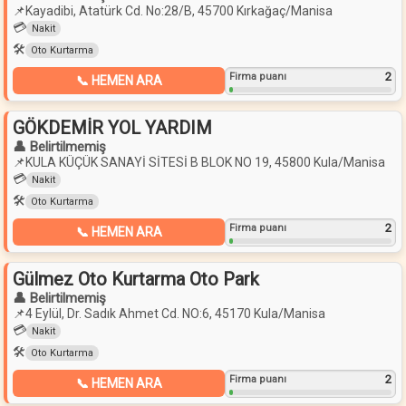
📌
Kayadibi, Atatürk Cd. No:28/B, 45700 Kırkağaç/Manisa
💳
Nakit
🛠️
Oto Kurtarma
2
Firma puanı
📞 HEMEN ARA
GÖKDEMİR YOL YARDIM
👤 Belirtilmemiş
📌
KULA KÜÇÜK SANAYİ SİTESİ B BLOK NO 19, 45800 Kula/Manisa
💳
Nakit
🛠️
Oto Kurtarma
2
Firma puanı
📞 HEMEN ARA
Gülmez Oto Kurtarma Oto Park
👤 Belirtilmemiş
📌
4 Eylül, Dr. Sadık Ahmet Cd. NO:6, 45170 Kula/Manisa
💳
Nakit
🛠️
Oto Kurtarma
2
Firma puanı
📞 HEMEN ARA