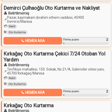
Demirci Çulhaoğlu Oto Kurtarma ve Nakliyat
👤 Belirtilmemiş
Pazar, kaymakam ibrahim ethem caddesi, 45900
📌
Demirci/Manisa
💳
Nakit
🛠️
Oto Kurtarma
2
Firma puanı
📞 HEMEN ARA
Kırkağaç Oto Kurtarma Çekici 7/24 Otoban Yol
Yardım
👤 Belirtilmemiş
Tevfikiye mahallesi, 150. Sokak, No:21/A, Galericiler sitesi yanı,
📌
45700 Kırkağaç/Manisa
💳
Nakit
🛠️
Oto Kurtarma
2
Firma puanı
📞 HEMEN ARA
Kırkağaç Oto Kurtarma
👤 Belirtilmemiş