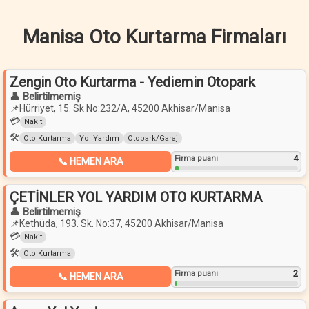
Manisa Oto Kurtarma Firmaları
Zengin Oto Kurtarma - Yediemin Otopark
👤 Belirtilmemiş
📌
Hürriyet, 15. Sk No:232/A, 45200 Akhisar/Manisa
💳
Nakit
🛠️
Oto Kurtarma
Yol Yardım
Otopark/Garaj
4
Firma puanı
📞 HEMEN ARA
ÇETİNLER YOL YARDIM OTO KURTARMA
👤 Belirtilmemiş
📌
Kethüda, 193. Sk. No:37, 45200 Akhisar/Manisa
💳
Nakit
🛠️
Oto Kurtarma
2
Firma puanı
📞 HEMEN ARA