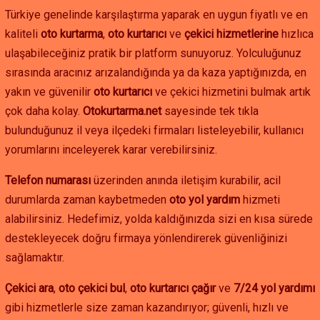
Türkiye genelinde karşılaştırma yaparak en uygun fiyatlı ve en
Türkiye'nin Sanayi Devi: Manisa Organize Sanayi Bölgesi
kaliteli
oto kurtarma
,
oto kurtarıcı
ve
çekici hizmetlerine
hızlıca
(MOSB) ve Bağlantı Yolları:
Manisa'nın en büyük risk
ulaşabileceğiniz pratik bir platform sunuyoruz. Yolculuğunuz
merkezi, şüphesiz MOSB ve çevresidir. Binlerce fabrikanın
sırasında aracınız arızalandığında ya da kaza yaptığınızda, en
bulunduğu bu devasa alana giden ve çıkan yollar, günün
yakın ve güvenilir
oto kurtarıcı
ve çekici hizmetini bulmak artık
her saati aralıksız bir tır, kamyon ve işçi servisi trafiğine
sahne olur. Özellikle vardiya başlangıç ve bitiş saatlerinde,
çok daha kolay.
Otokurtarma.net
sayesinde tek tıkla
bu yolların ana arterlerle birleştiği kavşaklar, tüm Manisa-
bulunduğunuz il veya ilçedeki firmaları listeleyebilir, kullanıcı
İzmir trafiğini kilitleme potansiyeline sahip kaza ve arıza
yorumlarını inceleyerek karar verebilirsiniz.
noktalarıdır. Burada yolda kalan bir tır, on binlerce çalışanın
ve yüzlerce fabrikanın lojistik akışını durdurabilir.
Telefon numarası
üzerinden anında iletişim kurabilir, acil
Tatil ve Sanayi Trafiğinin Çarpışma Noktası: İstanbul-İzmir
durumlarda zaman kaybetmeden
oto yol yardım
hizmeti
Otoyolu (O-5) Manisa Kavşağı:
Türkiye'nin en modern
alabilirsiniz. Hedefimiz, yolda kaldığınızda sizi en kısa sürede
otoyolu, Manisa'da en büyük risk alanlarından birini
destekleyecek doğru firmaya yönlendirerek güvenliğinizi
oluşturur. Yüksek hızla seyreden ve genellikle yorgun olan
sağlamaktır.
tatil trafiği ile MOSB'den otoyola katılan ağır tonajlı sanayi
trafiğinin bu kavşakta kesişmesi, ciddi kazalara davetiye
Çekici ara
,
oto çekici bul
,
oto kurtarıcı çağır
ve
7/24 yol yardımı
çıkarır. Burada meydana gelen bir kaza, otoyol üzerinde
gibi hizmetlerle size zaman kazandırıyor; güvenli, hızlı ve
özel yetki ve donanım gerektiren bir
oto kurtarma