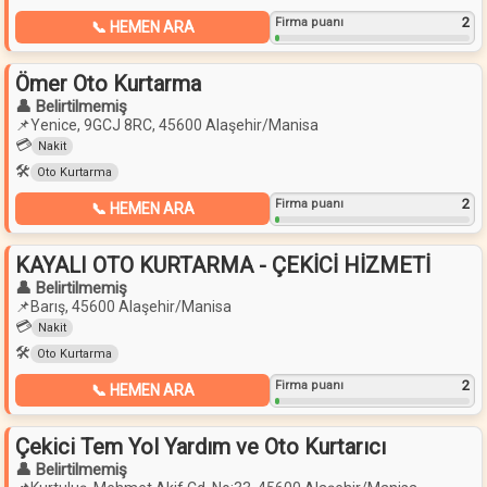
2
Firma puanı
📞 HEMEN ARA
Ömer Oto Kurtarma
👤 Belirtilmemiş
📌
Yenice, 9GCJ 8RC, 45600 Alaşehir/Manisa
💳
Nakit
🛠️
Oto Kurtarma
2
Firma puanı
📞 HEMEN ARA
KAYALI OTO KURTARMA - ÇEKİCİ HİZMETİ
👤 Belirtilmemiş
📌
Barış, 45600 Alaşehir/Manisa
💳
Nakit
🛠️
Oto Kurtarma
2
Firma puanı
📞 HEMEN ARA
Çekici Tem Yol Yardım ve Oto Kurtarıcı
👤 Belirtilmemiş