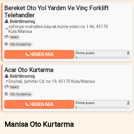
Bereket Oto Yol Yardım Ve Vinç Forklift
Telehandler
👤 Belirtilmemiş
zaferiye mahallesi kayrak küme evleri no 1:46, 45170
📌
Kula/Manisa
💳
Nakit
🛠️
Oto Kurtarma
2
Firma puanı
📞 HEMEN ARA
Acar Oto Kurtarma
👤 Belirtilmemiş
📌
Seyitali, Şehitler Cd. no:19, 45170 Kula/Manisa
💳
Nakit
🛠️
Oto Kurtarma
2
Firma puanı
📞 HEMEN ARA
Manisa Oto Kurtarma