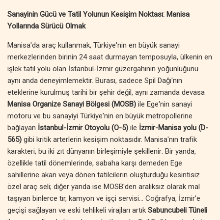
Sanayinin Gücü ve Tatil Yolunun Kesişim Noktası: Manisa
Yollarında Sürücü Olmak
Manisa'da araç kullanmak, Türkiye'nin en büyük sanayi
merkezlerinden birinin 24 saat durmayan temposuyla, ülkenin en
işlek tatil yolu olan İstanbul-İzmir güzergahının yoğunluğunu
aynı anda deneyimlemektir. Burası, sadece Spil Dağı'nın
eteklerine kurulmuş tarihi bir şehir değil, aynı zamanda devasa
Manisa Organize Sanayi Bölgesi (MOSB)
ile Ege'nin sanayi
motoru ve bu sanayiyi Türkiye'nin en büyük metropollerine
bağlayan
İstanbul-İzmir Otoyolu (O-5)
ile
İzmir-Manisa yolu (D-
565)
gibi kritik arterlerin kesişim noktasıdır. Manisa'nın trafik
karakteri, bu iki zıt dünyanın birleşimiyle şekillenir: Bir yanda,
özellikle tatil dönemlerinde, sabaha karşı demeden Ege
sahillerine akan veya dönen tatilcilerin oluşturduğu kesintisiz
özel araç seli; diğer yanda ise MOSB'den aralıksız olarak mal
taşıyan binlerce tır, kamyon ve işçi servisi... Coğrafya, İzmir'e
geçişi sağlayan ve eski tehlikeli virajları artık
Sabuncubeli Tüneli