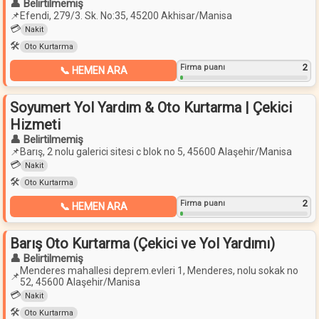
👤 Belirtilmemiş
📌
Efendi, 279/3. Sk. No:35, 45200 Akhisar/Manisa
💳
Nakit
🛠️
Oto Kurtarma
2
Firma puanı
📞 HEMEN ARA
Soyumert Yol Yardım & Oto Kurtarma | Çekici
Hizmeti
👤 Belirtilmemiş
📌
Barış, 2 nolu galerici sitesi c blok no 5, 45600 Alaşehir/Manisa
💳
Nakit
🛠️
Oto Kurtarma
2
Firma puanı
📞 HEMEN ARA
Barış Oto Kurtarma (Çekici ve Yol Yardımı)
👤 Belirtilmemiş
Menderes mahallesi deprem.evleri 1, Menderes, nolu sokak no
📌
52, 45600 Alaşehir/Manisa
💳
Nakit
🛠️
Oto Kurtarma