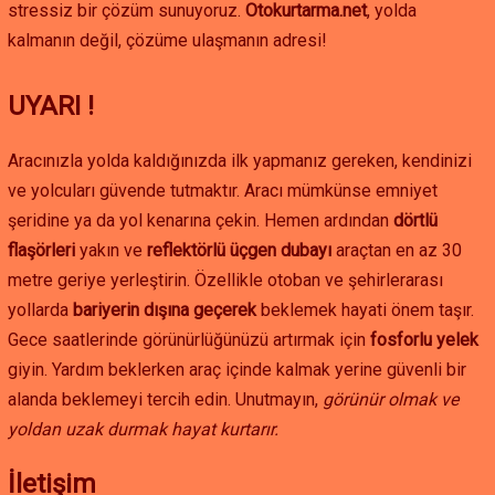
stressiz bir çözüm sunuyoruz.
Otokurtarma.net
, yolda
operasyonunu zorunlu kılar.
kalmanın değil, çözüme ulaşmanın adresi!
Modern Geçişin Sınavı: Sabuncubeli Tüneli ve Eski İzmir
Yolu (D-565):
Eskiden keskin virajları ve rampalarıyla
sürücülerin korkulu rüyası olan Sabuncubeli Geçidi, artık
UYARI !
modern tünelle aşılmaktadır. Ancak bu tünelin kendisi yeni
riskler barındırır. Tünel içinde meydana gelecek bir arıza
Aracınızla yolda kaldığınızda ilk yapmanız gereken, kendinizi
veya kaza, iki büyük şehir arasındaki trafiği tamamen
ve yolcuları güvende tutmaktır. Aracı mümkünse emniyet
durdurabilir ve özel tünel içi kurtarma prosedürleri
şeridine ya da yol kenarına çekin. Hemen ardından
dörtlü
gerektirir. Tünel dışındaki eski yol ise hala yoğun bir trafiğe
flaşörleri
yakın ve
reflektörlü üçgen dubayı
araçtan en az 30
sahiptir ve özellikle kışın buzlanma riski taşır.
metre geriye yerleştirin. Özellikle otoban ve şehirlerarası
Doğanın Meydan Okuması: Spil Dağı Milli Parkı Yolu:
yollarda
bariyerin dışına geçerek
beklemek hayati önem taşır.
Manisa şehir merkezinden Spil Dağı'nın zirvelerine
tırmanan bu yol, özellikle hafta sonları ve tatil günleri doğa
Gece saatlerinde görünürlüğünüzü artırmak için
fosforlu yelek
kaçamağı yapanların akınına uğrar. Dik rampaları, yazın en
giyin. Yardım beklerken araç içinde kalmak yerine güvenli bir
sıcak günlerinde araçların hararet yapmasının en yaygın
alanda beklemeyi tercih edin. Unutmayın,
görünür olmak ve
nedenidir. Kış aylarında ise bu yüksek rakımlı virajlarda,
yoldan uzak durmak hayat kurtarır.
ovada güneş varken kar ve buzlanma ile karşılaşmak işten
bile değildir. Bu yolda mahsur kalmak, hazırlıksız sürücüler
İletişim