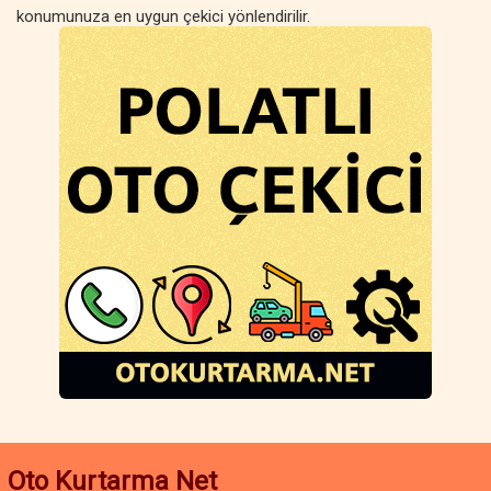
konumunuza en uygun çekici yönlendirilir.
Ankara oto kurtarma hizmetleri, sadece acil yol yardımıyla sınırlı
değildir. Planlı araç taşıma, özel çekici hizmetleri, oto transfer ve
araç nakliyesi gibi farklı çözümler sunulmaktadır. Polatlı
bölgesinde çekici fiyatları, hizmetin kapsamına ve mesafeye
göre değişse de, her bütçeye uygun seçenekler mevcuttur.
Uygun fiyatlı oto kurtarma ve polatlı çekici hizmeti ile aracınız
güvenli bir şekilde taşınır.
Eğer Polatlı çevresinde oto çekici, oto yol yardım veya akü
takviyesi hizmetine ihtiyacınız varsa, hızlı ve güvenilir çözümler
için hemen iletişime geçebilirsiniz. Ankara oto kurtarma
hizmetleriyle yolda kalma sorununu hızlıca çözebilir, aracınızı
güvenle istediğiniz noktaya ulaştırabilirsiniz.
Oto Kurtarma Net