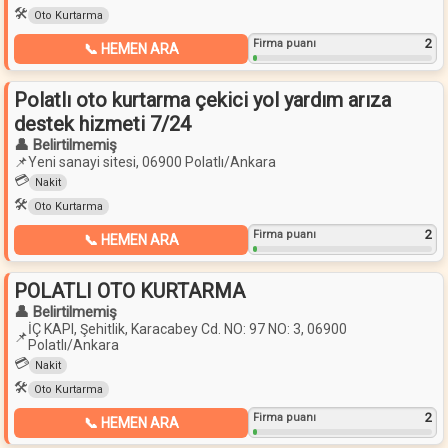
🛠️
Oto Kurtarma
2
Firma puanı
📞 HEMEN ARA
Polatlı oto kurtarma çekici yol yardım arıza
destek hizmeti 7/24
👤 Belirtilmemiş
📌
Yeni sanayi sitesi, 06900 Polatlı/Ankara
💳
Nakit
🛠️
Oto Kurtarma
2
Firma puanı
📞 HEMEN ARA
POLATLI OTO KURTARMA
👤 Belirtilmemiş
İÇ KAPI, Şehitlik, Karacabey Cd. NO: 97 NO: 3, 06900
📌
Polatlı/Ankara
💳
Nakit
🛠️
Oto Kurtarma
2
Firma puanı
📞 HEMEN ARA