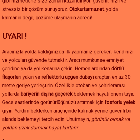
gibi hizmetlerle size zaman kazandırıyor; güvenli, hızlı ve
stressiz bir çözüm sunuyoruz.
Otokurtarma.net
, yolda
kalmanın değil, çözüme ulaşmanın adresi!
UYARI !
Aracınızla yolda kaldığınızda ilk yapmanız gereken, kendinizi
ve yolcuları güvende tutmaktır. Aracı mümkünse emniyet
şeridine ya da yol kenarına çekin. Hemen ardından
dörtlü
flaşörleri
yakın ve
reflektörlü üçgen dubayı
araçtan en az 30
metre geriye yerleştirin. Özellikle otoban ve şehirlerarası
yollarda
bariyerin dışına geçerek
beklemek hayati önem taşır.
Gece saatlerinde görünürlüğünüzü artırmak için
fosforlu yelek
giyin. Yardım beklerken araç içinde kalmak yerine güvenli bir
alanda beklemeyi tercih edin. Unutmayın,
görünür olmak ve
yoldan uzak durmak hayat kurtarır.