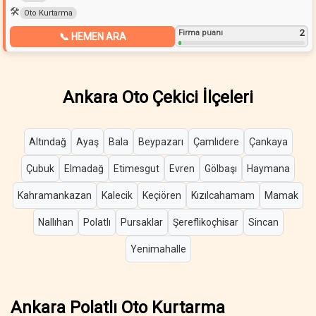
🛠️
Oto Kurtarma
2
Firma puanı
📞 HEMEN ARA
Ankara Oto Çekici İlçeleri
Altındağ
Ayaş
Bala
Beypazarı
Çamlıdere
Çankaya
Çubuk
Elmadağ
Etimesgut
Evren
Gölbaşı
Haymana
Kahramankazan
Kalecik
Keçiören
Kızılcahamam
Mamak
Nallıhan
Polatlı
Pursaklar
Şereflikoçhisar
Sincan
Yenimahalle
Ankara Polatlı Oto Kurtarma