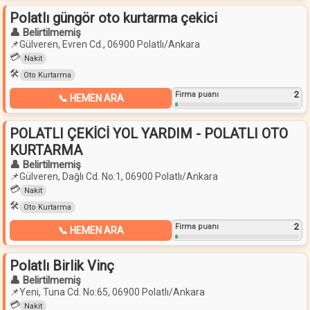
Polatlı güngör oto kurtarma çekici
👤 Belirtilmemiş
📌
Gülveren, Evren Cd., 06900 Polatlı/Ankara
💳
Nakit
🛠️
Oto Kurtarma
2
Firma puanı
📞 HEMEN ARA
POLATLI ÇEKİCİ YOL YARDIM - POLATLI OTO
KURTARMA
👤 Belirtilmemiş
📌
Gülveren, Dağlı Cd. No:1, 06900 Polatlı/Ankara
💳
Nakit
🛠️
Oto Kurtarma
2
Firma puanı
📞 HEMEN ARA
Polatlı Birlik Vinç
👤 Belirtilmemiş
📌
Yeni, Tuna Cd. No:65, 06900 Polatlı/Ankara
💳
Nakit