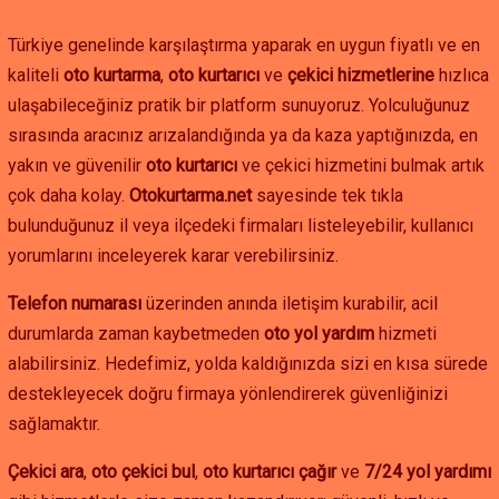
Türkiye genelinde karşılaştırma yaparak en uygun fiyatlı ve en
kaliteli
oto kurtarma
,
oto kurtarıcı
ve
çekici hizmetlerine
hızlıca
ulaşabileceğiniz pratik bir platform sunuyoruz. Yolculuğunuz
sırasında aracınız arızalandığında ya da kaza yaptığınızda, en
yakın ve güvenilir
oto kurtarıcı
ve çekici hizmetini bulmak artık
çok daha kolay.
Otokurtarma.net
sayesinde tek tıkla
bulunduğunuz il veya ilçedeki firmaları listeleyebilir, kullanıcı
yorumlarını inceleyerek karar verebilirsiniz.
Telefon numarası
üzerinden anında iletişim kurabilir, acil
durumlarda zaman kaybetmeden
oto yol yardım
hizmeti
alabilirsiniz. Hedefimiz, yolda kaldığınızda sizi en kısa sürede
destekleyecek doğru firmaya yönlendirerek güvenliğinizi
sağlamaktır.
Çekici ara
,
oto çekici bul
,
oto kurtarıcı çağır
ve
7/24 yol yardımı