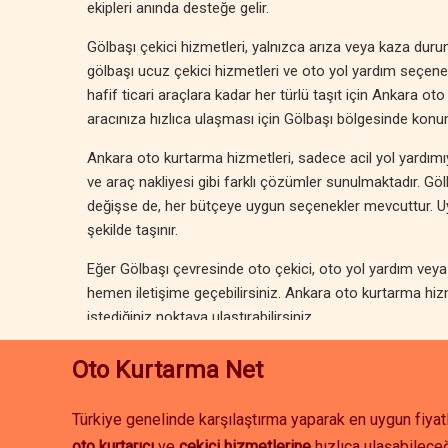
ekipleri anında desteğe gelir.
Gölbaşı çekici hizmetleri, yalnızca arıza veya kaza durumla
gölbaşı ucuz çekici hizmetleri ve oto yol yardım seçenek
hafif ticari araçlara kadar her türlü taşıt için Ankara oto
aracınıza hızlıca ulaşması için Gölbaşı bölgesinde konum
Ankara oto kurtarma hizmetleri, sadece acil yol yardımıyla
ve araç nakliyesi gibi farklı çözümler sunulmaktadır. G
değişse de, her bütçeye uygun seçenekler mevcuttur. Uygu
şekilde taşınır.
Eğer Gölbaşı çevresinde oto çekici, oto yol yardım veya a
hemen iletişime geçebilirsiniz. Ankara oto kurtarma hizm
istediğiniz noktaya ulaştırabilirsiniz.
Oto Kurtarma Net
Türkiye genelinde karşılaştırma yaparak en uygun fiyatl
oto kurtarıcı
ve
çekici hizmetlerine
hızlıca ulaşabileceğ