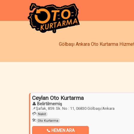
Gölbaşı Ankara Oto Kurtarma Hizmetle
Ceylan Oto Kurtarma
👤 Belirtilmemiş
📌
Şafak, 859. Sk. No : 11, 06830 Gölbaşı/Ankara
💳
Nakit
🛠️
Oto Kurtarma
📞 HEMEN ARA