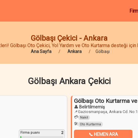
Fir
Gölbaşı Çekici - Ankara
ri! Gölbaşı Oto Çekici, Yol Yardım ve Oto Kurtarma desteği için h
Ana Sayfa
Ankara
Gölbaşı
Gölbaşı Ankara Çekici
Gölbaşı Oto Kurtarma ve 
👤 Belirtilmemiş
📌
Gaziosmanpaşa, Ankara Cd. No:1
💳
Nakit
🛠️
Oto Kurtarma
2
Firma puanı
📞 HEMEN ARA