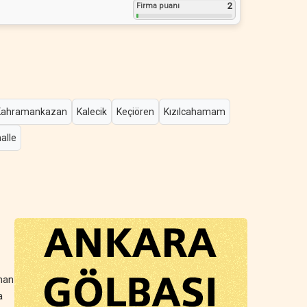
2
Firma puanı
Kahramankazan
Kalecik
Keçiören
Kızılcahamam
alle
anan
a