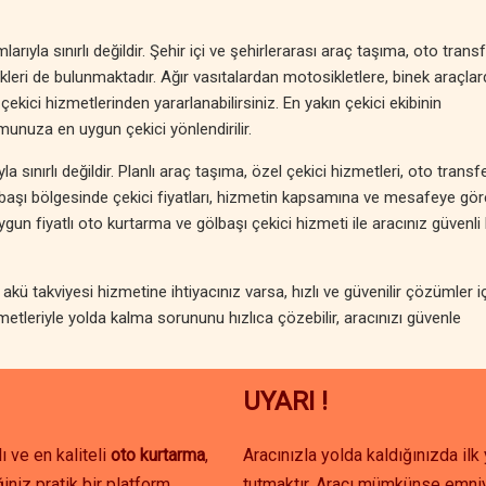
rıyla sınırlı değildir. Şehir içi ve şehirlerarası araç taşıma, oto transf
leri de bulunmaktadır. Ağır vasıtalardan motosikletlere, binek araçla
 çekici hizmetlerinden yararlanabilirsiniz. En yakın çekici ekibinin
unuza en uygun çekici yönlendirilir.
 sınırlı değildir. Planlı araç taşıma, özel çekici hizmetleri, oto transf
ölbaşı bölgesinde çekici fiyatları, hizmetin kapsamına ve mesafeye gör
n fiyatlı oto kurtarma ve gölbaşı çekici hizmeti ile aracınız güvenli 
kü takviyesi hizmetine ihtiyacınız varsa, hızlı ve güvenilir çözümler i
etleriyle yolda kalma sorununu hızlıca çözebilir, aracınızı güvenle
UYARI !
ı ve en kaliteli
oto kurtarma
,
Aracınızla yolda kaldığınızda il
iniz pratik bir platform
tutmaktır. Aracı mümkünse emniy