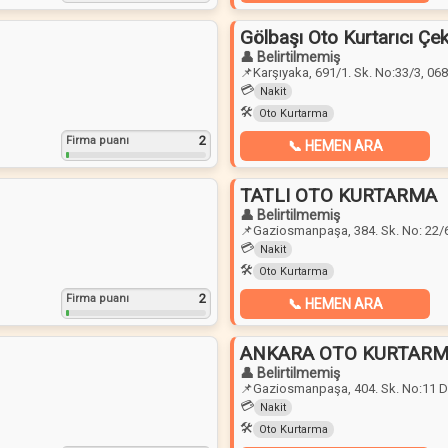
Gölbaşı Oto Kurtarıcı Çek
👤 Belirtilmemiş
📌
Karşıyaka, 691/1. Sk. No:33/3, 0
💳
Nakit
🛠️
Oto Kurtarma
2
Firma puanı
📞 HEMEN ARA
TATLI OTO KURTARMA
👤 Belirtilmemiş
📌
Gaziosmanpaşa, 384. Sk. No: 22/
💳
Nakit
🛠️
Oto Kurtarma
2
Firma puanı
📞 HEMEN ARA
ANKARA OTO KURTAR
👤 Belirtilmemiş
📌
Gaziosmanpaşa, 404. Sk. No:11 D
💳
Nakit
🛠️
Oto Kurtarma