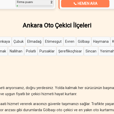
2
Firma puanı
📞 HEMEN ARA
Ankara Oto Çekici İlçeleri
nkaya
Çubuk
Elmadağ
Etimesgut
Evren
Gölbaşı
Haymana
mak
Nallıhan
Polatlı
Pursaklar
Şereflikoçhisar
Sincan
Yenimah
eti arıyorsanız, doğru yerdesiniz. Yolda kalmak her sürücünün başına
ve uygun fiyatlı bir çekici hizmeti hayat kurtarır.
aati hizmet vererek aracınızı güvenle taşımanızı sağlar. Trafikte yaş
otor arızası gibi durumlarda Gölbaşı oto çekici ve en yakın oto kurtarm