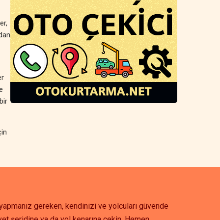
er,
rdan
er
e
bir
çin
k yapmanız gereken, kendinizi ve yolcuları güvende
et şeridine ya da yol kenarına çekin. Hemen