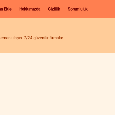
ma Ekle
Hakkımızda
Gizlilik
Sorumluluk
men ulaşın. 7/24 güvenilir firmalar.