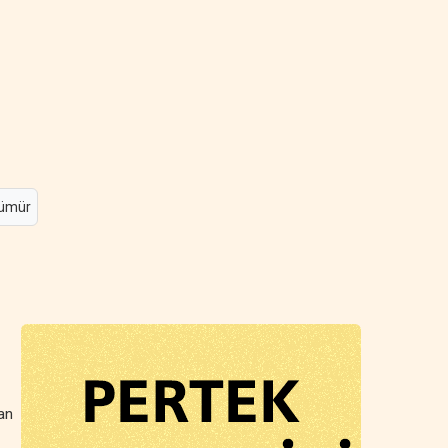
ümür
nan