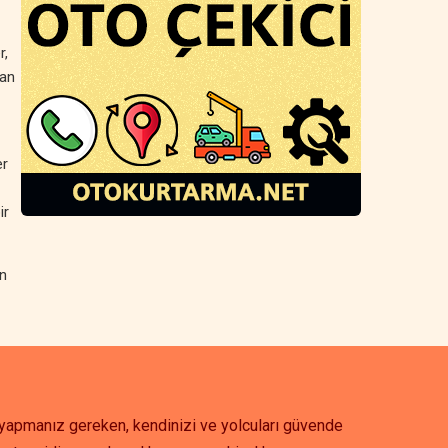
r,
dan
er
ir
in
k yapmanız gereken, kendinizi ve yolcuları güvende