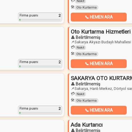
💳
Nakit
🛠️
Oto Kurtarma
2
Firma puanı
📞 HEMEN ARA
Oto Kurtarma Hizmetleri 
👤 Belirtilmemiş
📌
Sakarya Akyazı Budaylı Mahallesi
💳
Nakit
🛠️
Oto Kurtarma
2
Firma puanı
📞 HEMEN ARA
SAKARYA OTO KURTAR
👤 Belirtilmemiş
📌
Sakarya, Hanlı Merkez, Dörtyol san
💳
Nakit
🛠️
Oto Kurtarma
2
Firma puanı
📞 HEMEN ARA
Ada Kurtarıcı
👤 Belirtilmemiş