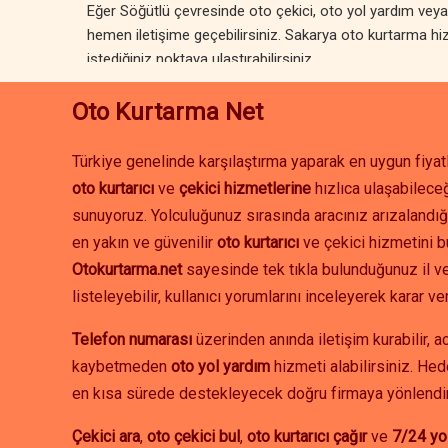
Eğer Söğütlü çevresinde oto çekici, oto yol yardım veya a
hemen iletişime geçebilirsiniz. Sakarya oto kurtarma hiz
istediğiniz noktaya ulaştırabilirsiniz.
Oto Kurtarma Net
Türkiye genelinde karşılaştırma yaparak en uygun fiyatl
oto kurtarıcı
ve
çekici hizmetlerine
hızlıca ulaşabileceğ
sunuyoruz. Yolculuğunuz sırasında aracınız arızalandığ
en yakın ve güvenilir
oto kurtarıcı
ve çekici hizmetini b
Otokurtarma.net
sayesinde tek tıkla bulunduğunuz il ve
listeleyebilir, kullanıcı yorumlarını inceleyerek karar ver
Telefon numarası
üzerinden anında iletişim kurabilir, 
kaybetmeden
oto yol yardım
hizmeti alabilirsiniz. Hed
en kısa sürede destekleyecek doğru firmaya yönlendir
Çekici ara
,
oto çekici bul
,
oto kurtarıcı çağır
ve
7/24 yo