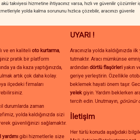
kü takviyesi hizmetine ihtiyacınız varsa, hızlı ve güvenilir çözümler i
metleriyle yolda kalma sorununu hızlıca çözebilir, aracınızı güvenle
UYARI !
ı ve en kaliteli
oto kurtarma
,
Aracınızla yolda kaldığınızda il
iniz pratik bir platform
tutmaktır. Aracı mümkünse emniy
ında ya da kaza yaptığınızda,
ardından
dörtlü flaşörleri
yakın 
ulmak artık çok daha kolay.
geriye yerleştirin. Özellikle oto
ya ilçedeki firmaları
beklemek hayati önem taşır. Gec
ebilirsiniz.
yelek
giyin. Yardım beklerken ar
tercih edin. Unutmayın,
görünür 
acil durumlarda zaman
efimiz, yolda kaldığınızda sizi
İletişim
erek güvenliğinizi sağlamaktır.
Her türlü konuda aşağıdaki bilgil
l yardımı
gibi hizmetlerle size