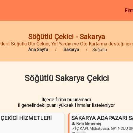
Fir
Söğütlü Çekici - Sakarya
ri! Söğütlü Oto Çekici, Yol Yardım ve Oto Kurtarma desteği için 
Ana Sayfa
Sakarya
Söğütlü
Söğütlü Sakarya Çekici
İlçede firma bulunamadı.
İl genelindeki puanı yüksek firmalar listeleniyor.
ÇEKİCİ HİZMETLERİ
SAKARYA ADAPAZARI SA
👤 Belirtilmemiş
📌
İÇ KAPI, Mithatpaşa, 591 NOLU S