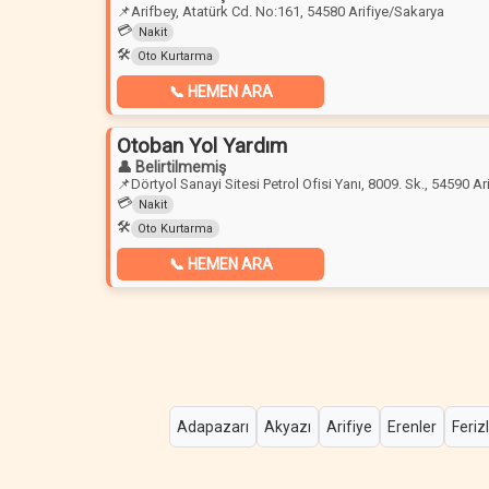
📌
Arifbey, Atatürk Cd. No:161, 54580 Arifiye/Sakarya
💳
Nakit
🛠️
Oto Kurtarma
📞 HEMEN ARA
Otoban Yol Yardım
👤 Belirtilmemiş
📌
Dörtyol Sanayi Sitesi Petrol Ofisi Yanı, 8009. Sk., 54590 A
💳
Nakit
🛠️
Oto Kurtarma
📞 HEMEN ARA
Adapazarı
Akyazı
Arifiye
Erenler
Ferizl