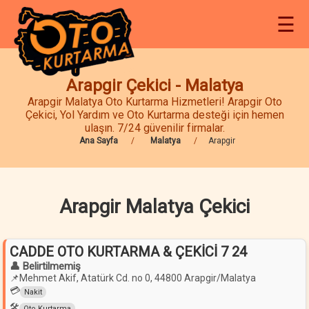
☰
Arapgir Çekici - Malatya
Arapgir Malatya Oto Kurtarma Hizmetleri! Arapgir Oto
Çekici, Yol Yardım ve Oto Kurtarma desteği için hemen
ulaşın. 7/24 güvenilir firmalar.
Ana Sayfa
Malatya
Arapgir
Arapgir Malatya Çekici
CADDE OTO KURTARMA & ÇEKİCİ 7 24
👤 Belirtilmemiş
📌
Mehmet Akif, Atatürk Cd. no 0, 44800 Arapgir/Malatya
💳
Nakit
🛠️
Oto Kurtarma