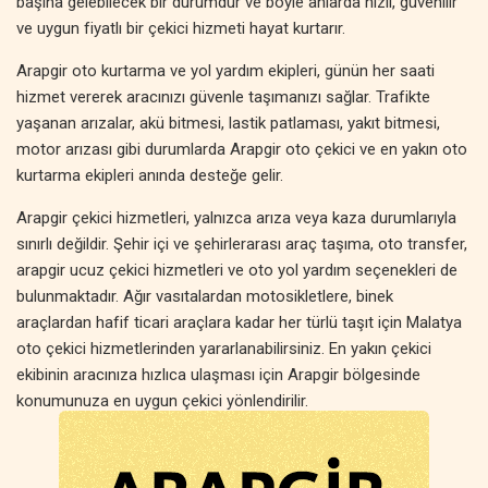
başına gelebilecek bir durumdur ve böyle anlarda hızlı, güvenilir
ve uygun fiyatlı bir çekici hizmeti hayat kurtarır.
Arapgir oto kurtarma ve yol yardım ekipleri, günün her saati
hizmet vererek aracınızı güvenle taşımanızı sağlar. Trafikte
yaşanan arızalar, akü bitmesi, lastik patlaması, yakıt bitmesi,
motor arızası gibi durumlarda Arapgir oto çekici ve en yakın oto
kurtarma ekipleri anında desteğe gelir.
Arapgir çekici hizmetleri, yalnızca arıza veya kaza durumlarıyla
sınırlı değildir. Şehir içi ve şehirlerarası araç taşıma, oto transfer,
arapgir ucuz çekici hizmetleri ve oto yol yardım seçenekleri de
bulunmaktadır. Ağır vasıtalardan motosikletlere, binek
araçlardan hafif ticari araçlara kadar her türlü taşıt için Malatya
oto çekici hizmetlerinden yararlanabilirsiniz. En yakın çekici
ekibinin aracınıza hızlıca ulaşması için Arapgir bölgesinde
konumunuza en uygun çekici yönlendirilir.
Malatya oto kurtarma hizmetleri, sadece acil yol yardımıyla
sınırlı değildir. Planlı araç taşıma, özel çekici hizmetleri, oto