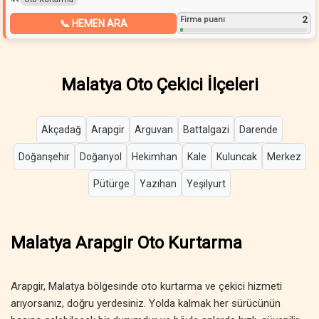
2
Firma puanı
📞 HEMEN ARA
Malatya Oto Çekici İlçeleri
Akçadağ
Arapgir
Arguvan
Battalgazi
Darende
Doğanşehir
Doğanyol
Hekimhan
Kale
Kuluncak
Merkez
Pütürge
Yazıhan
Yeşilyurt
Malatya Arapgir Oto Kurtarma
Arapgir, Malatya bölgesinde oto kurtarma ve çekici hizmeti
arıyorsanız, doğru yerdesiniz. Yolda kalmak her sürücünün