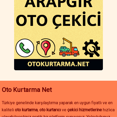
transfer ve araç nakliyesi gibi farklı çözümler sunulmaktadır.
Arapgir bölgesinde çekici fiyatları, hizmetin kapsamına ve
mesafeye göre değişse de, her bütçeye uygun seçenekler
mevcuttur. Uygun fiyatlı oto kurtarma ve arapgir çekici hizmeti
ile aracınız güvenli bir şekilde taşınır.
Eğer Arapgir çevresinde oto çekici, oto yol yardım veya akü
takviyesi hizmetine ihtiyacınız varsa, hızlı ve güvenilir çözümler
için hemen iletişime geçebilirsiniz. Malatya oto kurtarma
hizmetleriyle yolda kalma sorununu hızlıca çözebilir, aracınızı
güvenle istediğiniz noktaya ulaştırabilirsiniz.
Oto Kurtarma Net
Türkiye genelinde karşılaştırma yaparak en uygun fiyatlı ve en
kaliteli
oto kurtarma
,
oto kurtarıcı
ve
çekici hizmetlerine
hızlıca
ulaşabileceğiniz pratik bir platform sunuyoruz. Yolculuğunuz