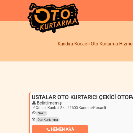
Kandıra Kocaeli Oto Kurtarma Hizmetl
USTALAR OTO KURTARICI ÇEKİCİ OTO
👤 Belirtilmemiş
📌
Orhan, Kanbel Sk., 41600 Kandıra/Kocaeli
💳
Nakit
🛠️
Oto Kurtarma
📞 HEMEN ARA