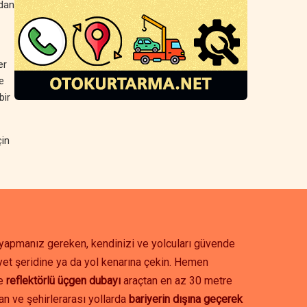
rdan
er
e
bir
çin
k yapmanız gereken, kendinizi ve yolcuları güvende
et şeridine ya da yol kenarına çekin. Hemen
ve
reflektörlü üçgen dubayı
araçtan en az 30 metre
ban ve şehirlerarası yollarda
bariyerin dışına geçerek