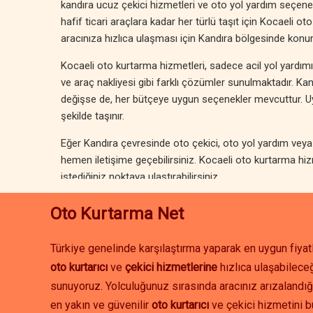
kandıra ucuz çekici hizmetleri ve oto yol yardım seçenek
hafif ticari araçlara kadar her türlü taşıt için Kocaeli oto
aracınıza hızlıca ulaşması için Kandıra bölgesinde konum
Kocaeli oto kurtarma hizmetleri, sadece acil yol yardımıyla
ve araç nakliyesi gibi farklı çözümler sunulmaktadır. K
değişse de, her bütçeye uygun seçenekler mevcuttur. Uygu
şekilde taşınır.
Eğer Kandıra çevresinde oto çekici, oto yol yardım veya a
hemen iletişime geçebilirsiniz. Kocaeli oto kurtarma hiz
istediğiniz noktaya ulaştırabilirsiniz.
Oto Kurtarma Net
Türkiye genelinde karşılaştırma yaparak en uygun fiyatl
oto kurtarıcı
ve
çekici hizmetlerine
hızlıca ulaşabileceğ
sunuyoruz. Yolculuğunuz sırasında aracınız arızalandığ
en yakın ve güvenilir
oto kurtarıcı
ve çekici hizmetini b