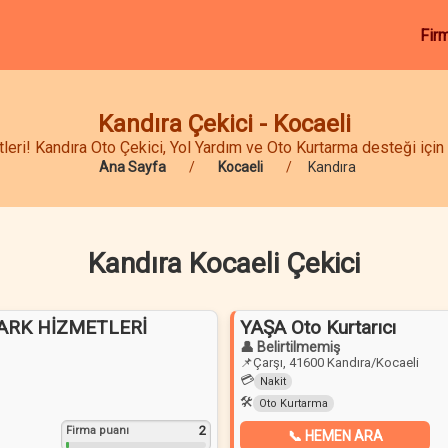
Fir
Kandıra Çekici - Kocaeli
eri! Kandıra Oto Çekici, Yol Yardım ve Oto Kurtarma desteği için h
Ana Sayfa
Kocaeli
Kandıra
Kandıra Kocaeli Çekici
PARK HİZMETLERİ
YAŞA Oto Kurtarıcı
👤 Belirtilmemiş
📌
Çarşı, 41600 Kandıra/Kocaeli
💳
Nakit
🛠️
Oto Kurtarma
2
Firma puanı
📞 HEMEN ARA