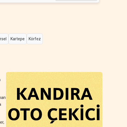
rsel
Kartepe
Körfez
a
anan
a
er,