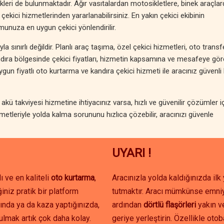
leri de bulunmaktadır. Ağır vasıtalardan motosikletlere, binek araçla
 çekici hizmetlerinden yararlanabilirsiniz. En yakın çekici ekibinin
unuza en uygun çekici yönlendirilir.
 sınırlı değildir. Planlı araç taşıma, özel çekici hizmetleri, oto transf
andıra bölgesinde çekici fiyatları, hizmetin kapsamına ve mesafeye gör
n fiyatlı oto kurtarma ve kandıra çekici hizmeti ile aracınız güvenli 
kü takviyesi hizmetine ihtiyacınız varsa, hızlı ve güvenilir çözümler i
metleriyle yolda kalma sorununu hızlıca çözebilir, aracınızı güvenle
UYARI !
ı ve en kaliteli
oto kurtarma
,
Aracınızla yolda kaldığınızda il
iniz pratik bir platform
tutmaktır. Aracı mümkünse emniy
ında ya da kaza yaptığınızda,
ardından
dörtlü flaşörleri
yakın 
ulmak artık çok daha kolay.
geriye yerleştirin. Özellikle oto