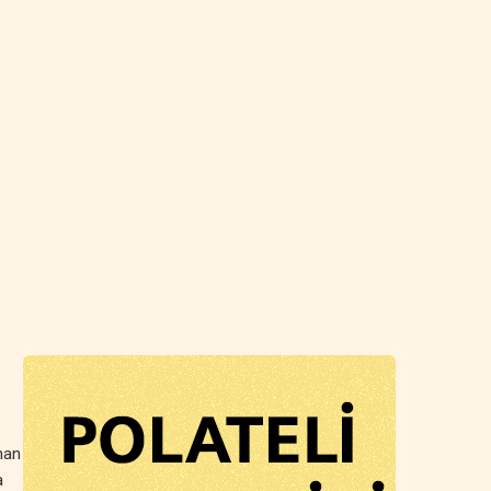
nan
a