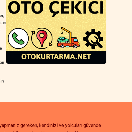
er,
rdan
a
ve
bir
çin
k yapmanız gereken, kendinizi ve yolcuları güvende