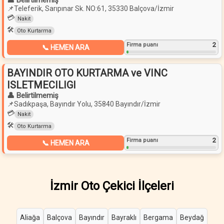
👤 Belirtilmemiş
📌
Teleferik, Sarıpınar Sk. NO:61, 35330 Balçova/İzmir
💳
Nakit
🛠️
Oto Kurtarma
2
Firma puanı
📞 HEMEN ARA
BAYINDIR OTO KURTARMA ve VINC
ISLETMECILIGI
👤 Belirtilmemiş
📌
Sadıkpaşa, Bayındır Yolu, 35840 Bayındır/İzmir
💳
Nakit
🛠️
Oto Kurtarma
2
Firma puanı
📞 HEMEN ARA
İzmir Oto Çekici İlçeleri
Aliağa
Balçova
Bayındır
Bayraklı
Bergama
Beydağ