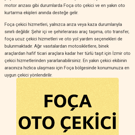
motor arızası gibi durumlarda Foça oto çekici ve en yakın oto
kurtarma ekipleri anında desteğe gelir.
Foça çekici hizmetleri, yalnızca arıza veya kaza durumlarıyla
sınırlı değildir. Şehir içi ve şehirlerarası araç taşıma, oto transfer,
foça ucuz çekici hizmetleri ve oto yol yardım seçenekleri de
bulunmaktadır. Ağır vasıtalardan motosikletlere, binek
araçlardan hafif ticari araçlara kadar her türlü taşıt için İzmir oto
çekici hizmetlerinden yararlanabilirsiniz. En yakın çekici ekibinin
aracınıza hızlıca ulaşması için Foça bölgesinde konumunuza en
uygun çekici yönlendirilir.
İzmir oto kurtarma hizmetleri, sadece acil yol yardımıyla sınırlı
değildir. Planlı araç taşıma, özel çekici hizmetleri, oto transfer ve
araç nakliyesi gibi farklı çözümler sunulmaktadır. Foça
bölgesinde çekici fiyatları, hizmetin kapsamına ve mesafeye
göre değişse de, her bütçeye uygun seçenekler mevcuttur.
Uygun fiyatlı oto kurtarma ve foça çekici hizmeti ile aracınız
güvenli bir şekilde taşınır.