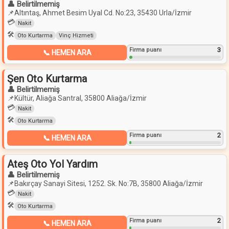
👤 Belirtilmemiş
📌
Altıntaş, Ahmet Besim Uyal Cd. No:23, 35430 Urla/İzmir
💳
Nakit
🛠️
Oto Kurtarma
Vinç Hizmeti
3
Firma puanı
📞 HEMEN ARA
Şen Oto Kurtarma
👤 Belirtilmemiş
📌
Kültür, Aliağa Santral, 35800 Aliağa/İzmir
💳
Nakit
🛠️
Oto Kurtarma
2
Firma puanı
📞 HEMEN ARA
Ateş Oto Yol Yardım
👤 Belirtilmemiş
📌
Bakırçay Sanayi Sitesi, 1252. Sk. No:7B, 35800 Aliağa/İzmir
💳
Nakit
🛠️
Oto Kurtarma
2
Firma puanı
📞 HEMEN ARA