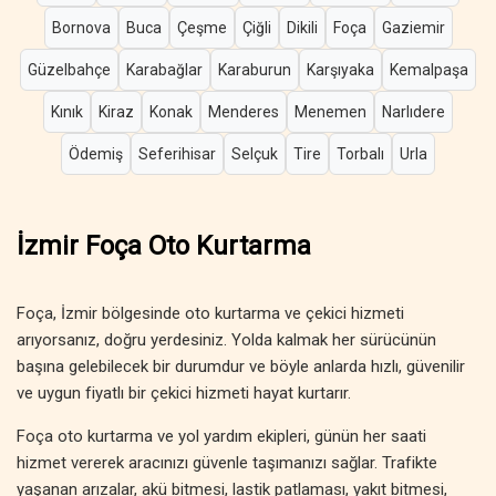
Bornova
Buca
Çeşme
Çiğli
Dikili
Foça
Gaziemir
Güzelbahçe
Karabağlar
Karaburun
Karşıyaka
Kemalpaşa
Kınık
Kiraz
Konak
Menderes
Menemen
Narlıdere
Ödemiş
Seferihisar
Selçuk
Tire
Torbalı
Urla
İzmir Foça Oto Kurtarma
Foça, İzmir bölgesinde oto kurtarma ve çekici hizmeti
arıyorsanız, doğru yerdesiniz. Yolda kalmak her sürücünün
başına gelebilecek bir durumdur ve böyle anlarda hızlı, güvenilir
ve uygun fiyatlı bir çekici hizmeti hayat kurtarır.
Foça oto kurtarma ve yol yardım ekipleri, günün her saati
hizmet vererek aracınızı güvenle taşımanızı sağlar. Trafikte
yaşanan arızalar, akü bitmesi, lastik patlaması, yakıt bitmesi,