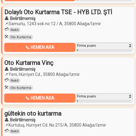
Dolaylı Oto Kurtarma TSE - HYB LTD. ŞTİ
👤 Belirtilmemiş
📌
Samurlu, 1243 sok no:12 / A, 35800 Aliağa/İzmir
💳
Nakit
🛠️
Oto Kurtarma
2
Firma puanı
📞 HEMEN ARA
Oto Kurtarma Vinç
👤 Belirtilmemiş
📌
Yeni, Hürriyet Cd., 35800 Aliağa/İzmir
💳
Nakit
🛠️
Oto Kurtarma
2
Firma puanı
📞 HEMEN ARA
gültekin oto kurtarma
👤 Belirtilmemiş
📌
Kurtuluş, Hürriyet Cd. No:215/A, 35800 Aliağa/İzmir
💳
Nakit