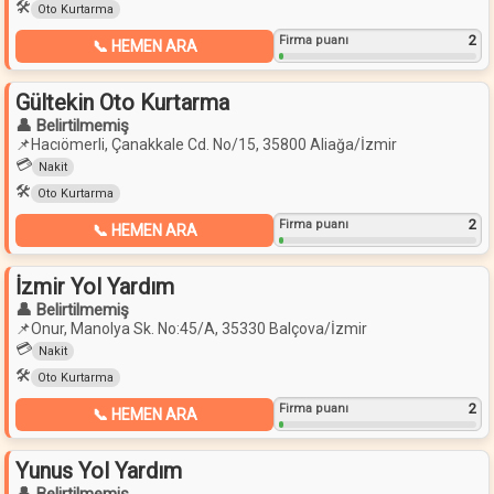
🛠️
Oto Kurtarma
2
Firma puanı
📞 HEMEN ARA
Gültekin Oto Kurtarma
👤 Belirtilmemiş
📌
Hacıömerli, Çanakkale Cd. No/15, 35800 Aliağa/İzmir
💳
Nakit
🛠️
Oto Kurtarma
2
Firma puanı
📞 HEMEN ARA
İzmir Yol Yardım
👤 Belirtilmemiş
📌
Onur, Manolya Sk. No:45/A, 35330 Balçova/İzmir
💳
Nakit
🛠️
Oto Kurtarma
2
Firma puanı
📞 HEMEN ARA
Yunus Yol Yardım