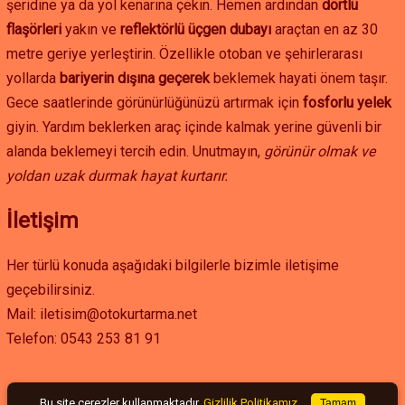
şeridine ya da yol kenarına çekin. Hemen ardından
dörtlü
flaşörleri
yakın ve
reflektörlü üçgen dubayı
araçtan en az 30
metre geriye yerleştirin. Özellikle otoban ve şehirlerarası
yollarda
bariyerin dışına geçerek
beklemek hayati önem taşır.
Gece saatlerinde görünürlüğünüzü artırmak için
fosforlu yelek
giyin. Yardım beklerken araç içinde kalmak yerine güvenli bir
alanda beklemeyi tercih edin. Unutmayın,
görünür olmak ve
yoldan uzak durmak hayat kurtarır.
İletişim
Her türlü konuda aşağıdaki bilgilerle bizimle iletişime
geçebilirsiniz.
Mail: iletisim@otokurtarma.net
Telefon: 0543 253 81 91
Bu site çerezler kullanmaktadır.
Gizlilik Politikamız
Tamam