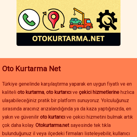
Eğer Foça çevresinde oto çekici, oto yol yardım veya akü
takviyesi hizmetine ihtiyacınız varsa, hızlı ve güvenilir çözümler
için hemen iletişime geçebilirsiniz. İzmir oto kurtarma
hizmetleriyle yolda kalma sorununu hızlıca çözebilir, aracınızı
güvenle istediğiniz noktaya ulaştırabilirsiniz.
Oto Kurtarma Net
Türkiye genelinde karşılaştırma yaparak en uygun fiyatlı ve en
kaliteli
oto kurtarma
,
oto kurtarıcı
ve
çekici hizmetlerine
hızlıca
ulaşabileceğiniz pratik bir platform sunuyoruz. Yolculuğunuz
sırasında aracınız arızalandığında ya da kaza yaptığınızda, en
yakın ve güvenilir
oto kurtarıcı
ve çekici hizmetini bulmak artık
çok daha kolay.
Otokurtarma.net
sayesinde tek tıkla
bulunduğunuz il veya ilçedeki firmaları listeleyebilir, kullanıcı