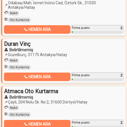
Odabaşı Mah. İsmet İnönü Cad, Öztürk Sk., 31030
📌
Antakya/Hatay
💳
Nakit
🛠️
Oto Kurtarma
2
Firma puanı
📞 HEMEN ARA
Duran Vinç
👤 Belirtilmemiş
📌
Güzelburç, 31175 Antakya/Hatay
💳
Nakit
🛠️
Oto Kurtarma
2
Firma puanı
📞 HEMEN ARA
Atmaca Oto Kurtarma
👤 Belirtilmemiş
📌
Çaylı, 204 Nolu Sk. No:2, 31600 Dörtyol/Hatay
💳
Nakit
🛠️
Oto Kurtarma
2
Firma puanı
📞 HEMEN ARA