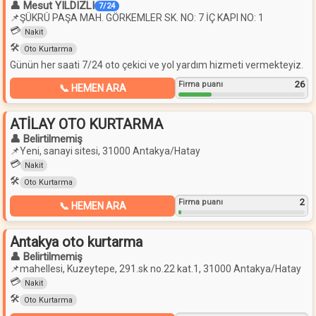
👤 Mesut YILDIZLI
7/24
📌
ŞÜKRÜ PAŞA MAH. GÖRKEMLER SK. NO: 7 İÇ KAPI NO: 1
💳
Nakit
🛠️
Oto Kurtarma
Günün her saati 7/24 oto çekici ve yol yardım hizmeti vermekteyiz.
26
Firma puanı
📞 HEMEN ARA
ATİLAY OTO KURTARMA
👤 Belirtilmemiş
📌
Yeni, sanayi sitesi, 31000 Antakya/Hatay
💳
Nakit
🛠️
Oto Kurtarma
2
Firma puanı
📞 HEMEN ARA
Antakya oto kurtarma
👤 Belirtilmemiş
📌
mahellesi, Kuzeytepe, 291.sk no.22 kat.1, 31000 Antakya/Hatay
💳
Nakit
🛠️
Oto Kurtarma