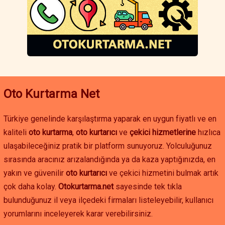
takviyesi hizmetine ihtiyacınız varsa, hızlı ve güvenilir çözümler
için hemen iletişime geçebilirsiniz. Hatay oto kurtarma
hizmetleriyle yolda kalma sorununu hızlıca çözebilir, aracınızı
güvenle istediğiniz noktaya ulaştırabilirsiniz.
Oto Kurtarma Net
Türkiye genelinde karşılaştırma yaparak en uygun fiyatlı ve en
kaliteli
oto kurtarma
,
oto kurtarıcı
ve
çekici hizmetlerine
hızlıca
ulaşabileceğiniz pratik bir platform sunuyoruz. Yolculuğunuz
sırasında aracınız arızalandığında ya da kaza yaptığınızda, en
yakın ve güvenilir
oto kurtarıcı
ve çekici hizmetini bulmak artık
çok daha kolay.
Otokurtarma.net
sayesinde tek tıkla
bulunduğunuz il veya ilçedeki firmaları listeleyebilir, kullanıcı
yorumlarını inceleyerek karar verebilirsiniz.