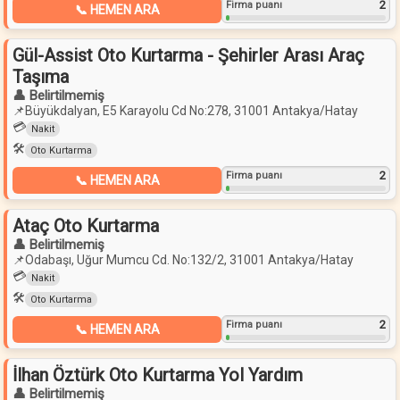
2
Firma puanı
📞 HEMEN ARA
Gül-Assist Oto Kurtarma - Şehirler Arası Araç
Taşıma
👤 Belirtilmemiş
📌
Büyükdalyan, E5 Karayolu Cd No:278, 31001 Antakya/Hatay
💳
Nakit
🛠️
Oto Kurtarma
2
Firma puanı
📞 HEMEN ARA
Ataç Oto Kurtarma
👤 Belirtilmemiş
📌
Odabaşı, Uğur Mumcu Cd. No:132/2, 31001 Antakya/Hatay
💳
Nakit
🛠️
Oto Kurtarma
2
Firma puanı
📞 HEMEN ARA
İlhan Öztürk Oto Kurtarma Yol Yardım
👤 Belirtilmemiş