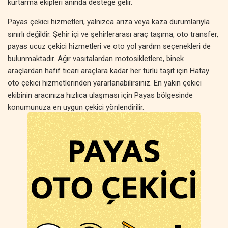
kurtarma ekipleri anında desteğe gelir.
Payas çekici hizmetleri, yalnızca arıza veya kaza durumlarıyla
sınırlı değildir. Şehir içi ve şehirlerarası araç taşıma, oto transfer,
payas ucuz çekici hizmetleri ve oto yol yardım seçenekleri de
bulunmaktadır. Ağır vasıtalardan motosikletlere, binek
araçlardan hafif ticari araçlara kadar her türlü taşıt için Hatay
oto çekici hizmetlerinden yararlanabilirsiniz. En yakın çekici
ekibinin aracınıza hızlıca ulaşması için Payas bölgesinde
konumunuza en uygun çekici yönlendirilir.
Hatay oto kurtarma hizmetleri, sadece acil yol yardımıyla sınırlı
değildir. Planlı araç taşıma, özel çekici hizmetleri, oto transfer ve
araç nakliyesi gibi farklı çözümler sunulmaktadır. Payas
bölgesinde çekici fiyatları, hizmetin kapsamına ve mesafeye
göre değişse de, her bütçeye uygun seçenekler mevcuttur.
Uygun fiyatlı oto kurtarma ve payas çekici hizmeti ile aracınız
güvenli bir şekilde taşınır.
Eğer Payas çevresinde oto çekici, oto yol yardım veya akü