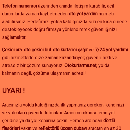
Telefon numarası
üzerinden anında iletişim kurabilir, acil
durumlarda zaman kaybetmeden
oto yol yardım
hizmeti
alabilirsiniz. Hedefimiz, yolda kaldığınızda sizi en kısa sürede
destekleyecek doğru firmaya yönlendirerek güvenliğinizi
sağlamaktır.
Çekici ara
,
oto çekici bul
,
oto kurtarıcı çağır
ve
7/24 yol yardımı
gibi hizmetlerle size zaman kazandırıyor; güvenli, hızlı ve
stressiz bir çözüm sunuyoruz.
Otokurtarma.net
, yolda
kalmanın değil, çözüme ulaşmanın adresi!
UYARI !
Aracınızla yolda kaldığınızda ilk yapmanız gereken, kendinizi
ve yolcuları güvende tutmaktır. Aracı mümkünse emniyet
şeridine ya da yol kenarına çekin. Hemen ardından
dörtlü
flaşörleri
yakın ve
reflektörlü üçgen dubayı
araçtan en az 30