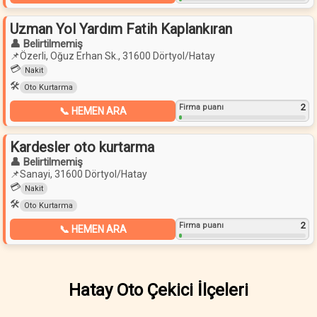
Uzman Yol Yardım Fatih Kaplankıran
👤 Belirtilmemiş
📌
Özerli, Oğuz Erhan Sk., 31600 Dörtyol/Hatay
💳
Nakit
🛠️
Oto Kurtarma
2
Firma puanı
📞 HEMEN ARA
Kardesler oto kurtarma
👤 Belirtilmemiş
📌
Sanayi, 31600 Dörtyol/Hatay
💳
Nakit
🛠️
Oto Kurtarma
2
Firma puanı
📞 HEMEN ARA
Hatay Oto Çekici İlçeleri