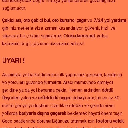
destekleyecek doğru firmaya yönlendirerek güvenliğinizi
sağlamaktır.
Çekici ara
,
oto çekici bul
,
oto kurtarıcı çağır
ve
7/24 yol yardımı
gibi hizmetlerle size zaman kazandırıyor; güvenli, hızlı ve
stressiz bir çözüm sunuyoruz.
Otokurtarma.net
, yolda
kalmanın değil, çözüme ulaşmanın adresi!
UYARI !
Aracınızla yolda kaldığınızda ilk yapmanız gereken, kendinizi
ve yolcuları güvende tutmaktır. Aracı mümkünse emniyet
şeridine ya da yol kenarına çekin. Hemen ardından
dörtlü
flaşörleri
yakın ve
reflektörlü üçgen dubayı
araçtan en az 30
metre geriye yerleştirin. Özellikle otoban ve şehirlerarası
yollarda
bariyerin dışına geçerek
beklemek hayati önem taşır.
Gece saatlerinde görünürlüğünüzü artırmak için
fosforlu yelek