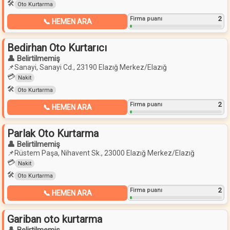
🛠️
Oto Kurtarma
2
Firma puanı
📞 HEMEN ARA
Bedirhan Oto Kurtarıcı
👤 Belirtilmemiş
📌
Sanayi, Sanayi Cd., 23190 Elazığ Merkez/Elazığ
💳
Nakit
🛠️
Oto Kurtarma
2
Firma puanı
📞 HEMEN ARA
Parlak Oto Kurtarma
👤 Belirtilmemiş
📌
Rüstem Paşa, Nihavent Sk., 23000 Elazığ Merkez/Elazığ
💳
Nakit
🛠️
Oto Kurtarma
2
Firma puanı
📞 HEMEN ARA
Gariban oto kurtarma