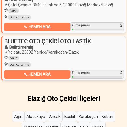
👤 Belirtilmemiş
📌
Çatal Çeşme, 3640 sokak no 6, 23009 Elazığ Merkez/Elazığ
💳
Nakit
🛠️
Oto Kurtarma
2
Firma puanı
📞 HEMEN ARA
BLUETEC OTO ÇEKİCİ OTO LASTİK
👤 Belirtilmemiş
📌
Yolcatı, 23602 Yenice/Karakoçan/Elazığ
💳
Nakit
🛠️
Oto Kurtarma
2
Firma puanı
📞 HEMEN ARA
Elazığ Oto Çekici İlçeleri
Ağın
Alacakaya
Arıcak
Baskil
Karakoçan
Keban