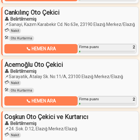
Cankılınç Oto Çekici
👤 Belirtilmemiş
📌
Sanayi, Kazım Karabekir Cd. No:63e, 23190 Elazığ Merkez/Elazığ
💳
Nakit
🛠️
Oto Kurtarma
2
Firma puanı
📞 HEMEN ARA
Acemoğlu Oto Çekici
👤 Belirtilmemiş
📌
Sarayatik, Atalay Sk. No:11/A, 23100 Elazığ Merkez/Elazığ
💳
Nakit
🛠️
Oto Kurtarma
2
Firma puanı
📞 HEMEN ARA
Coşkun Oto Çekici ve Kurtarıcı
👤 Belirtilmemiş
📌
24. Sok. D:12, Elazığ Merkez/Elazığ
💳
Nakit