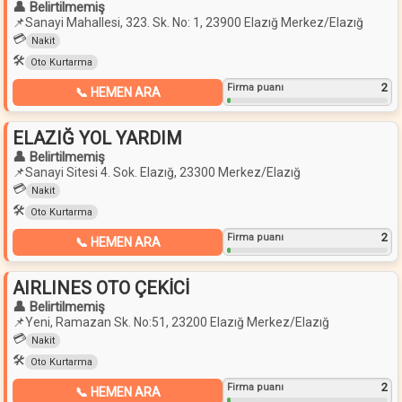
👤 Belirtilmemiş
📌
Sanayi Mahallesi, 323. Sk. No: 1, 23900 Elazığ Merkez/Elazığ
💳
Nakit
🛠️
Oto Kurtarma
2
Firma puanı
📞 HEMEN ARA
ELAZIĞ YOL YARDIM
👤 Belirtilmemiş
📌
Sanayi Sitesi 4. Sok. Elazığ, 23300 Merkez/Elazığ
💳
Nakit
🛠️
Oto Kurtarma
2
Firma puanı
📞 HEMEN ARA
AIRLINES OTO ÇEKİCİ
👤 Belirtilmemiş
📌
Yeni, Ramazan Sk. No:51, 23200 Elazığ Merkez/Elazığ
💳
Nakit
🛠️
Oto Kurtarma
2
Firma puanı
📞 HEMEN ARA