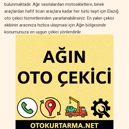
bulunmaktadır. Ağır vasıtalardan motosikletlere, binek
araçlardan hafif ticari araçlara kadar her türlü taşıt için Elazığ
oto çekici hizmetlerinden yararlanabilirsiniz. En yakın çekici
ekibinin aracınıza hızlıca ulaşması için Ağın bölgesinde
konumunuza en uygun çekici yönlendirilir.
Elazığ oto kurtarma hizmetleri, sadece acil yol yardımıyla sınırlı
değildir. Planlı araç taşıma, özel çekici hizmetleri, oto transfer ve
araç nakliyesi gibi farklı çözümler sunulmaktadır. Ağın
bölgesinde çekici fiyatları, hizmetin kapsamına ve mesafeye
göre değişse de, her bütçeye uygun seçenekler mevcuttur.
Uygun fiyatlı oto kurtarma ve ağın çekici hizmeti ile aracınız
güvenli bir şekilde taşınır.
Eğer Ağın çevresinde oto çekici, oto yol yardım veya akü
takviyesi hizmetine ihtiyacınız varsa, hızlı ve güvenilir çözümler
için hemen iletişime geçebilirsiniz. Elazığ oto kurtarma
hizmetleriyle yolda kalma sorununu hızlıca çözebilir, aracınızı
güvenle istediğiniz noktaya ulaştırabilirsiniz.