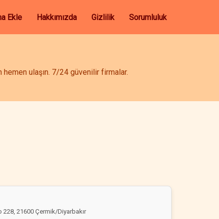
ma Ekle
Hakkımızda
Gizlilik
Sorumluluk
hemen ulaşın. 7/24 güvenilir firmalar.
o 228, 21600 Çermik/Diyarbakır