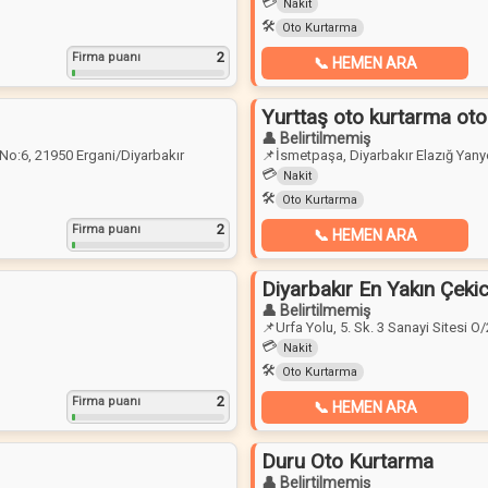
💳
Nakit
🛠️
Oto Kurtarma
2
Firma puanı
📞 HEMEN ARA
Yurttaş oto kurtarma ot
👤 Belirtilmemiş
 No:6, 21950 Ergani/Diyarbakır
📌
İsmetpaşa, Diyarbakır Elazığ Yany
💳
Nakit
🛠️
Oto Kurtarma
2
Firma puanı
📞 HEMEN ARA
Diyarbakır En Yakın Çekic
👤 Belirtilmemiş
📌
Urfa Yolu, 5. Sk. 3 Sanayi Sitesi 
💳
Nakit
🛠️
Oto Kurtarma
2
Firma puanı
📞 HEMEN ARA
Duru Oto Kurtarma
👤 Belirtilmemiş