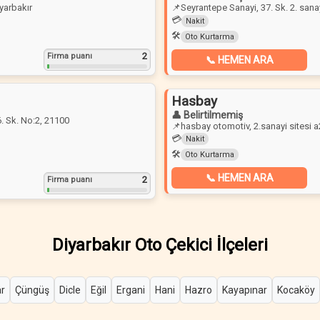
yarbakır
📌
Seyrantepe Sanayi, 37. Sk. 2. sana
💳
Nakit
🛠️
Oto Kurtarma
2
Firma puanı
📞 HEMEN ARA
Hasbay
👤 Belirtilmemiş
. Sk. No:2, 21100
📌
hasbay otomotiv, 2.sanayi sitesi a
💳
Nakit
🛠️
Oto Kurtarma
📞 HEMEN ARA
2
Firma puanı
Diyarbakır Oto Çekici İlçeleri
r
Çüngüş
Dicle
Eğil
Ergani
Hani
Hazro
Kayapınar
Kocaköy