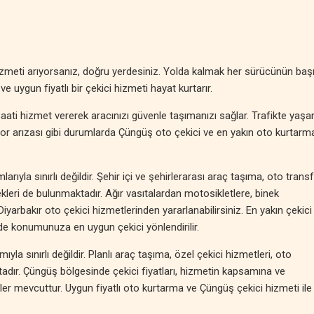
izmeti arıyorsanız, doğru yerdesiniz. Yolda kalmak her sürücünün baş
ve uygun fiyatlı bir çekici hizmeti hayat kurtarır.
aati hizmet vererek aracınızı güvenle taşımanızı sağlar. Trafikte yaş
motor arızası gibi durumlarda Çüngüş oto çekici ve en yakın oto kurtarm
ıyla sınırlı değildir. Şehir içi ve şehirlerarası araç taşıma, oto transf
leri de bulunmaktadır. Ağır vasıtalardan motosikletlere, binek
 Diyarbakır oto çekici hizmetlerinden yararlanabilirsiniz. En yakın çekici
nde konumunuza en uygun çekici yönlendirilir.
yla sınırlı değildir. Planlı araç taşıma, özel çekici hizmetleri, oto
tadır. Çüngüş bölgesinde çekici fiyatları, hizmetin kapsamına ve
 mevcuttur. Uygun fiyatlı oto kurtarma ve Çüngüş çekici hizmeti ile