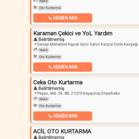
💳
Nakit
🛠️
Oto Kurtarma
📞 HEMEN ARA
Karaman Çekici ve YoL Yardım
👤 Belirtilmemiş
📌
Sanayi Mahallesi Kapalı Spor Salon Karşısı Dicle Kavşağı
💳
Nakit
🛠️
Oto Kurtarma
📞 HEMEN ARA
Ceka Oto Kurtarma
👤 Belirtilmemiş
📌
Peyas, 466. Sk. 8B, 21070 Kayapınar/Diyarbakır
💳
Nakit
🛠️
Oto Kurtarma
📞 HEMEN ARA
ACİL OTO KURTARMA
👤 Belirtilmemiş