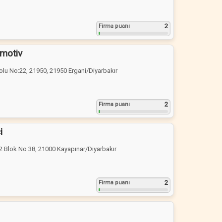
2
Firma puanı
omotiv
olu No:22, 21950, 21950 Ergani/Diyarbakır
2
Firma puanı
i
O/2 Blok No 38, 21000 Kayapınar/Diyarbakır
2
Firma puanı