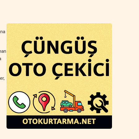
ına
anan
a
er,