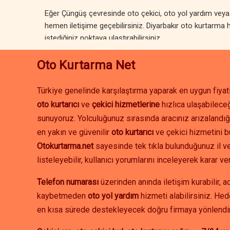
Eğer Çüngüş çevresinde oto çekici, oto yol yardım veya ak
hemen iletişime geçebilirsiniz. Diyarbakır oto kurtarma h
istediğiniz noktaya ulaştırabilirsiniz.
Oto Kurtarma Net
Türkiye genelinde karşılaştırma yaparak en uygun fiyatl
oto kurtarıcı
ve
çekici hizmetlerine
hızlıca ulaşabileceğ
sunuyoruz. Yolculuğunuz sırasında aracınız arızalandığ
en yakın ve güvenilir
oto kurtarıcı
ve çekici hizmetini b
Otokurtarma.net
sayesinde tek tıkla bulunduğunuz il ve
listeleyebilir, kullanıcı yorumlarını inceleyerek karar ver
Telefon numarası
üzerinden anında iletişim kurabilir, 
kaybetmeden
oto yol yardım
hizmeti alabilirsiniz. Hed
en kısa sürede destekleyecek doğru firmaya yönlendir