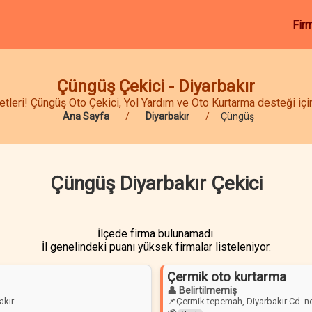
Fir
Çüngüş Çekici - Diyarbakır
leri! Çüngüş Oto Çekici, Yol Yardım ve Oto Kurtarma desteği için 
Ana Sayfa
Diyarbakır
Çüngüş
Çüngüş Diyarbakır Çekici
İlçede firma bulunamadı.
İl genelindeki puanı yüksek firmalar listeleniyor.
Çermik oto kurtarma
👤 Belirtilmemiş
akır
📌
Çermik tepemah, Diyarbakır Cd. n