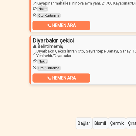
📌
Kayapinar mahallesi ninova avm yanı, 21700 Kayapınar/Di
💳
Nakit
🛠️
Oto Kurtarma
📞 HEMEN ARA
Diyarbakır çekici
👤 Belirtilmemiş
Diyarbakır Çekici İmran Oto, Seyrantepe Sanayi, Sanayi 16
📌
Yenişehir/Diyarbakır
💳
Nakit
🛠️
Oto Kurtarma
📞 HEMEN ARA
Bağlar
Bismil
Çermik
Çına