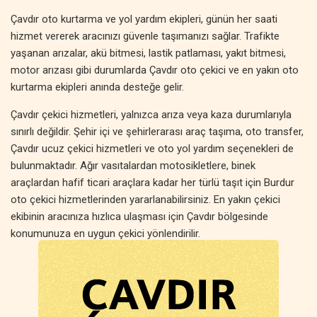
Çavdır oto kurtarma ve yol yardım ekipleri, günün her saati
hizmet vererek aracınızı güvenle taşımanızı sağlar. Trafikte
yaşanan arızalar, akü bitmesi, lastik patlaması, yakıt bitmesi,
motor arızası gibi durumlarda Çavdır oto çekici ve en yakın oto
kurtarma ekipleri anında desteğe gelir.
Çavdır çekici hizmetleri, yalnızca arıza veya kaza durumlarıyla
sınırlı değildir. Şehir içi ve şehirlerarası araç taşıma, oto transfer,
Çavdır ucuz çekici hizmetleri ve oto yol yardım seçenekleri de
bulunmaktadır. Ağır vasıtalardan motosikletlere, binek
araçlardan hafif ticari araçlara kadar her türlü taşıt için Burdur
oto çekici hizmetlerinden yararlanabilirsiniz. En yakın çekici
ekibinin aracınıza hızlıca ulaşması için Çavdır bölgesinde
konumunuza en uygun çekici yönlendirilir.
Burdur oto kurtarma hizmetleri, sadece acil yol yardımıyla sınırlı
değildir. Planlı araç taşıma, özel çekici hizmetleri, oto transfer ve
araç nakliyesi gibi farklı çözümler sunulmaktadır. Çavdır
bölgesinde çekici fiyatları, hizmetin kapsamına ve mesafeye