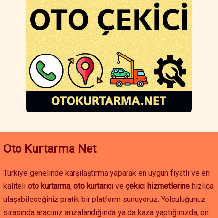
göre değişse de, her bütçeye uygun seçenekler mevcuttur.
Uygun fiyatlı oto kurtarma ve Çavdır çekici hizmeti ile aracınız
güvenli bir şekilde taşınır.
Eğer Çavdır çevresinde oto çekici, oto yol yardım veya akü
takviyesi hizmetine ihtiyacınız varsa, hızlı ve güvenilir çözümler
için hemen iletişime geçebilirsiniz. Burdur oto kurtarma
hizmetleriyle yolda kalma sorununu hızlıca çözebilir, aracınızı
güvenle istediğiniz noktaya ulaştırabilirsiniz.
Oto Kurtarma Net
Türkiye genelinde karşılaştırma yaparak en uygun fiyatlı ve en
kaliteli
oto kurtarma
,
oto kurtarıcı
ve
çekici hizmetlerine
hızlıca
ulaşabileceğiniz pratik bir platform sunuyoruz. Yolculuğunuz
sırasında aracınız arızalandığında ya da kaza yaptığınızda, en