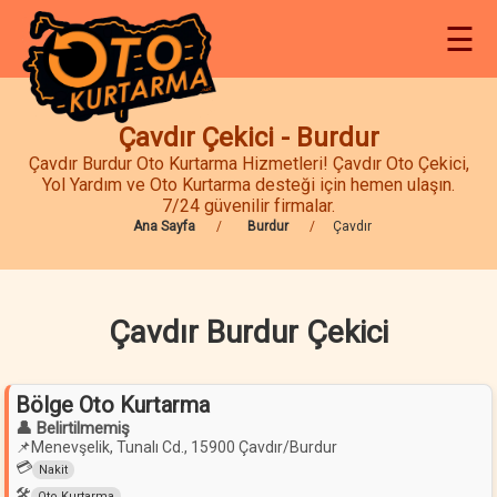
☰
Çavdır Çekici - Burdur
Çavdır Burdur Oto Kurtarma Hizmetleri! Çavdır Oto Çekici,
Yol Yardım ve Oto Kurtarma desteği için hemen ulaşın.
7/24 güvenilir firmalar.
Ana Sayfa
Burdur
Çavdır
Çavdır Burdur Çekici
Bölge Oto Kurtarma
👤 Belirtilmemiş
📌
Menevşelik, Tunalı Cd., 15900 Çavdır/Burdur
💳
Nakit
🛠️
Oto Kurtarma