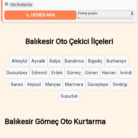
🛠️
Oto Kurtarma
2
Firma puanı
📞 HEMEN ARA
Balıkesir Oto Çekici İlçeleri
Altıeylül
Ayvalık
Balya
Bandırma
Bigadiç
Burhaniye
Dursunbey
Edremit
Erdek
Gömeç
Gönen
Havran
İvrindi
Karesi
Kepsut
Manyas
Marmara
Savaştepe
Sındırgı
Susurluk
Balıkesir Gömeç Oto Kurtarma