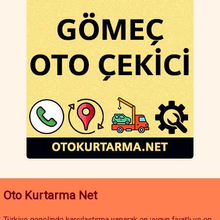
Balıkesir oto kurtarma hizmetleri, sadece acil yol yardımıyla
sınırlı değildir. Planlı araç taşıma, özel çekici hizmetleri, oto
transfer ve araç nakliyesi gibi farklı çözümler sunulmaktadır.
Gömeç bölgesinde çekici fiyatları, hizmetin kapsamına ve
mesafeye göre değişse de, her bütçeye uygun seçenekler
mevcuttur. Uygun fiyatlı oto kurtarma ve gömeç çekici hizmeti
ile aracınız güvenli bir şekilde taşınır.
Eğer Gömeç çevresinde oto çekici, oto yol yardım veya akü
takviyesi hizmetine ihtiyacınız varsa, hızlı ve güvenilir çözümler
için hemen iletişime geçebilirsiniz. Balıkesir oto kurtarma
hizmetleriyle yolda kalma sorununu hızlıca çözebilir, aracınızı
güvenle istediğiniz noktaya ulaştırabilirsiniz.
Oto Kurtarma Net
Türkiye genelinde karşılaştırma yaparak en uygun fiyatlı ve en