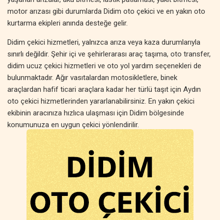
motor arızası gibi durumlarda Didim oto çekici ve en yakın oto
kurtarma ekipleri anında desteğe gelir.
Didim çekici hizmetleri, yalnızca arıza veya kaza durumlarıyla
sınırlı değildir. Şehir içi ve şehirlerarası araç taşıma, oto transfer,
didim ucuz çekici hizmetleri ve oto yol yardım seçenekleri de
bulunmaktadır. Ağır vasıtalardan motosikletlere, binek
araçlardan hafif ticari araçlara kadar her türlü taşıt için Aydın
oto çekici hizmetlerinden yararlanabilirsiniz. En yakın çekici
ekibinin aracınıza hızlıca ulaşması için Didim bölgesinde
konumunuza en uygun çekici yönlendirilir.
Aydın oto kurtarma hizmetleri, sadece acil yol yardımıyla sınırlı
değildir. Planlı araç taşıma, özel çekici hizmetleri, oto transfer ve
araç nakliyesi gibi farklı çözümler sunulmaktadır. Didim
bölgesinde çekici fiyatları, hizmetin kapsamına ve mesafeye
göre değişse de, her bütçeye uygun seçenekler mevcuttur.
Uygun fiyatlı oto kurtarma ve didim çekici hizmeti ile aracınız
güvenli bir şekilde taşınır.