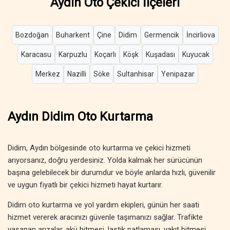
Aydın Oto Çekici İlçeleri
Bozdoğan
Buharkent
Çine
Didim
Germencik
İncirliova
Karacasu
Karpuzlu
Koçarlı
Köşk
Kuşadası
Kuyucak
Merkez
Nazilli
Söke
Sultanhisar
Yenipazar
Aydın Didim Oto Kurtarma
Didim, Aydın bölgesinde oto kurtarma ve çekici hizmeti
arıyorsanız, doğru yerdesiniz. Yolda kalmak her sürücünün
başına gelebilecek bir durumdur ve böyle anlarda hızlı, güvenilir
ve uygun fiyatlı bir çekici hizmeti hayat kurtarır.
Didim oto kurtarma ve yol yardım ekipleri, günün her saati
hizmet vererek aracınızı güvenle taşımanızı sağlar. Trafikte
yaşanan arızalar, akü bitmesi, lastik patlaması, yakıt bitmesi,