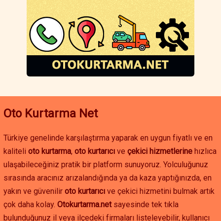
Eğer Didim çevresinde oto çekici, oto yol yardım veya akü
takviyesi hizmetine ihtiyacınız varsa, hızlı ve güvenilir çözümler
için hemen iletişime geçebilirsiniz. Aydın oto kurtarma
hizmetleriyle yolda kalma sorununu hızlıca çözebilir, aracınızı
güvenle istediğiniz noktaya ulaştırabilirsiniz.
Oto Kurtarma Net
Türkiye genelinde karşılaştırma yaparak en uygun fiyatlı ve en
kaliteli
oto kurtarma
,
oto kurtarıcı
ve
çekici hizmetlerine
hızlıca
ulaşabileceğiniz pratik bir platform sunuyoruz. Yolculuğunuz
sırasında aracınız arızalandığında ya da kaza yaptığınızda, en
yakın ve güvenilir
oto kurtarıcı
ve çekici hizmetini bulmak artık
çok daha kolay.
Otokurtarma.net
sayesinde tek tıkla
bulunduğunuz il veya ilçedeki firmaları listeleyebilir, kullanıcı