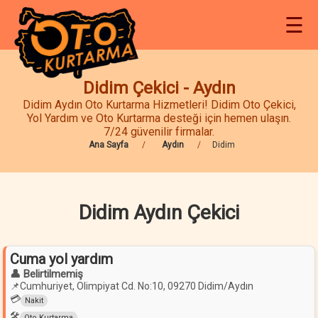
☰
Didim Çekici - Aydın
Didim Aydın Oto Kurtarma Hizmetleri! Didim Oto Çekici,
Yol Yardım ve Oto Kurtarma desteği için hemen ulaşın.
7/24 güvenilir firmalar.
Ana Sayfa
Aydın
Didim
Didim Aydın Çekici
Cuma yol yardım
👤 Belirtilmemiş
📌
Cumhuriyet, Olimpiyat Cd. No:10, 09270 Didim/Aydın
💳
Nakit
🛠️
Oto Kurtarma