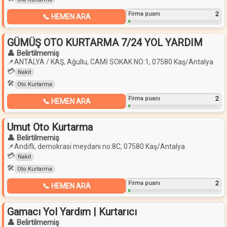
2
Firma puanı
📞 HEMEN ARA
GÜMÜŞ OTO KURTARMA 7/24 YOL YARDIM
👤 Belirtilmemiş
📌
ANTALYA / KAŞ, Ağullu, CAMİ SOKAK NO:1, 07580 Kaş/Antalya
💳
Nakit
🛠️
Oto Kurtarma
2
Firma puanı
📞 HEMEN ARA
Umut Oto Kurtarma
👤 Belirtilmemiş
📌
Andifli, demokrasi meydanı no:8C, 07580 Kaş/Antalya
💳
Nakit
🛠️
Oto Kurtarma
2
Firma puanı
📞 HEMEN ARA
Gamacı Yol Yardım | Kurtarıcı
👤 Belirtilmemiş