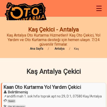
☰
Kaş Çekici - Antalya
Kaş Antalya Oto Kurtarma Hizmetleri! Kaş Oto Çekici, Yol
Yardım ve Oto Kurtarma desteği için hemen ulaşın. 7/24
güvenilir firmalar.
Ana Sayfa
Antalya
Kaş
Kaş Antalya Çekici
Kaan Oto Kurtarma Yol Yardım Çekici
👤 Belirtilmemiş
📌
andifli mah 1. sok hıfsı toprak apt no:29, D:1, 07580 Kaş/Antalya
💳
Nakit
🛠️
Oto Kurtarma