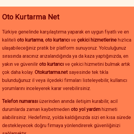
Antalya oto kurtarma hizmetleri, sadece acil yol yardımıyla sınırlı
değildir. Planlı araç taşıma, özel çekici hizmetleri, oto transfer ve
Oto Kurtarma Net
araç nakliyesi gibi farklı çözümler sunulmaktadır. Kaş bölgesinde
çekici fiyatları, hizmetin kapsamına ve mesafeye göre değişse
Türkiye genelinde karşılaştırma yaparak en uygun fiyatlı ve en
de, her bütçeye uygun seçenekler mevcuttur. Uygun fiyatlı oto
kurtarma ve kaş çekici hizmeti ile aracınız güvenli bir şekilde
kaliteli
oto kurtarma
,
oto kurtarıcı
ve
çekici hizmetlerine
hızlıca
taşınır.
ulaşabileceğiniz pratik bir platform sunuyoruz. Yolculuğunuz
sırasında aracınız arızalandığında ya da kaza yaptığınızda, en
Eğer Kaş çevresinde oto çekici, oto yol yardım veya akü
yakın ve güvenilir
oto kurtarıcı
ve çekici hizmetini bulmak artık
takviyesi hizmetine ihtiyacınız varsa, hızlı ve güvenilir çözümler
çok daha kolay.
Otokurtarma.net
sayesinde tek tıkla
için hemen iletişime geçebilirsiniz. Antalya oto kurtarma
hizmetleriyle yolda kalma sorununu hızlıca çözebilir, aracınızı
bulunduğunuz il veya ilçedeki firmaları listeleyebilir, kullanıcı
güvenle istediğiniz noktaya ulaştırabilirsiniz.
yorumlarını inceleyerek karar verebilirsiniz.
Telefon numarası
üzerinden anında iletişim kurabilir, acil
durumlarda zaman kaybetmeden
oto yol yardım
hizmeti
alabilirsiniz. Hedefimiz, yolda kaldığınızda sizi en kısa sürede
destekleyecek doğru firmaya yönlendirerek güvenliğinizi
sağlamaktır.