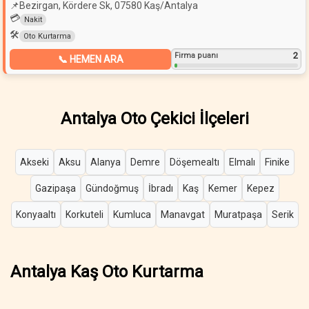
📌
Bezirgan, Kördere Sk, 07580 Kaş/Antalya
💳
Nakit
🛠️
Oto Kurtarma
2
Firma puanı
📞 HEMEN ARA
Antalya Oto Çekici İlçeleri
Akseki
Aksu
Alanya
Demre
Döşemealtı
Elmalı
Finike
Gazipaşa
Gündoğmuş
İbradı
Kaş
Kemer
Kepez
Konyaaltı
Korkuteli
Kumluca
Manavgat
Muratpaşa
Serik
Antalya Kaş Oto Kurtarma