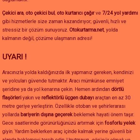
Çekici ara
,
oto çekici bul
,
oto kurtarıcı çağır
ve
7/24 yol yardımı
gibi hizmetlerle size zaman kazandırıyor; güvenli, hızlı ve
stressiz bir çözüm sunuyoruz.
Otokurtarma.net
, yolda
kalmanın değil, çözüme ulaşmanın adresi!
UYARI !
Aracınızla yolda kaldığınızda ilk yapmanız gereken, kendinizi
ve yolcuları güvende tutmaktır. Aracı mümkünse emniyet
şeridine ya da yol kenarına çekin. Hemen ardından
dörtlü
flaşörleri
yakın ve
reflektörlü üçgen dubayı
araçtan en az 30
metre geriye yerleştirin. Özellikle otoban ve şehirlerarası
yollarda
bariyerin dışına geçerek
beklemek hayati önem taşır.
Gece saatlerinde görünürlüğünüzü artırmak için
fosforlu yelek
giyin. Yardım beklerken araç içinde kalmak yerine güvenli bir
alanda beklemeyi tercih edin. Unutmayın,
görünür olmak ve