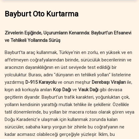
Bayburt Oto Kurtarma
Zirvelerin Eşiğinde, Uçurumların Kenarında: Bayburt'un Efsanevi
ve Tehlikeli Yollarında Sürüş
Bayburt'ta araç kullanmak, Türkiye'nin en zorlu, en yüksek ve en
affetmeyen coğrafyalarından birinde, sürücülük becerilerinin ve
aracınızın dayanıklılığının en üst seviyede test edildiği bir
yolculuktur. Burası, adını "dünyanın en tehlikeli yolları" listelerine
yazdırmış
D-915 Karayolu
ve onun meşhur
Derebaşı Virajları
ile,
kışın adı korkuyla anılan
Kop Dağı
ve
Vauk Dağı
gibi devasa
geçitlerin diyarıdır. Bayburt'un trafik karakteri, yoğunluktan çok,
yolların kendisinin yarattığı mutlak tehlike ile şekillenir. Özellikle
tatil dönemlerinde, bu yolları bir macera rotası olarak gören veya
Doğu Karadeniz'e ulaşmak için kullanmak zorunda kalan
sürücüler, sabaha karşı yorgun bir zihinle bu coğrafyanın ne
kadar acımasız olabileceği gerçeğiyle yüzleşir. İklim, bu