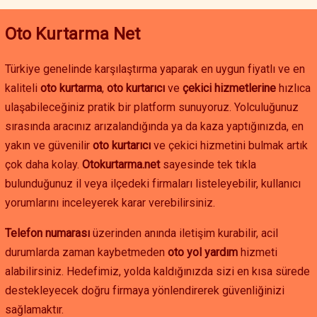
Dünyanın En Tehlikeli Yollarından Biri: D-915 ve Derebaşı
Virajları:
Bayburt'u Of üzerinden Karadeniz'e bağlayan bu
Oto Kurtarma Net
yol, uluslararası alanda "ölüm yolu" olarak anılır. Özellikle
Derebaşı Virajları
olarak bilinen bölüm, bir tarafı sarp dağ,
Türkiye genelinde karşılaştırma yaparak en uygun fiyatlı ve en
diğer tarafı ise yüzlerce metrelik uçurum olan, güvenlik
kaliteli
oto kurtarma
,
oto kurtarıcı
ve
çekici hizmetlerine
hızlıca
bariyeri bulunmayan, stabilize ve son derece dar 29 keskin
ulaşabileceğiniz pratik bir platform sunuyoruz. Yolculuğunuz
virajdan oluşur. Bu yolda frenlerin patlaması, aracın
sırasında aracınız arızalandığında ya da kaza yaptığınızda, en
kayması veya bir arıza, doğrudan bir felaket anlamına gelir.
yakın ve güvenilir
oto kurtarıcı
ve çekici hizmetini bulmak artık
Buradan bir aracı kurtarmak, standart bir
oto kurtarma
operasyonu değil, dağcılık bilgisi gerektiren bir vinç
çok daha kolay.
Otokurtarma.net
sayesinde tek tıkla
operasyonudur.
bulunduğunuz il veya ilçedeki firmaları listeleyebilir, kullanıcı
Doğu'nun Buzlu Duvarı: Kop Dağı Geçidi (Bayburt-Erzurum
yorumlarını inceleyerek karar verebilirsiniz.
Yolu):
2409 metre rakımıyla Türkiye'nin en yüksek ve en
zorlu geçitlerinden biri olan Kop Dağı, kış aylarında
Telefon numarası
üzerinden anında iletişim kurabilir, acil
metrelerce kar, amansız tipi ve şiddetli buzlanma
durumlarda zaman kaybetmeden
oto yol yardım
hizmeti
nedeniyle sık sık ulaşıma kapanır. Bu geçitte mahsur
alabilirsiniz. Hedefimiz, yolda kaldığınızda sizi en kısa sürede
kalmak, donma tehlikesiyle ve günlerce kurtarılmayı
destekleyecek doğru firmaya yönlendirerek güvenliğinizi
beklemekle eş anlamlıdır. Burası,
çekici
hizmetinin bir
sağlamaktır.
hayat kurtarma misyonuna dönüştüğü yerdir.