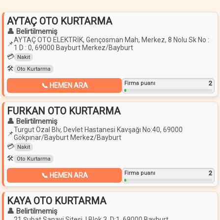
AYTAÇ OTO KURTARMA
👤 Belirtilmemiş
AYTAÇ OTO ELEKTRİK, Gençosman Mah, Merkez, 8 Nolu Sk No :
📌
1 D : 0, 69000 Bayburt Merkez/Bayburt
💳
Nakit
🛠️
Oto Kurtarma
2
Firma puanı
📞 HEMEN ARA
FURKAN OTO KURTARMA
👤 Belirtilmemiş
Turgut Özal Blv, Devlet Hastanesi Kavşağı No:40, 69000
📌
Gökpınar/Bayburt Merkez/Bayburt
💳
Nakit
🛠️
Oto Kurtarma
2
Firma puanı
📞 HEMEN ARA
KAYA OTO KURTARMA
👤 Belirtilmemiş
21 Şubat Sanayi Sitesi, I Blok 3, D:1, 69000 Bayburt