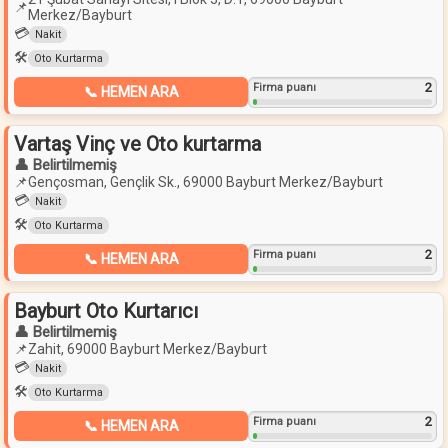
📌
Merkez/Bayburt
💳
Nakit
🛠️
Oto Kurtarma
2
Firma puanı
📞 HEMEN ARA
Vartaş Vinç ve Oto kurtarma
👤 Belirtilmemiş
📌
Gençosman, Gençlik Sk., 69000 Bayburt Merkez/Bayburt
💳
Nakit
🛠️
Oto Kurtarma
2
Firma puanı
📞 HEMEN ARA
Bayburt Oto Kurtarıcı
👤 Belirtilmemiş
📌
Zahit, 69000 Bayburt Merkez/Bayburt
💳
Nakit
🛠️
Oto Kurtarma
2
Firma puanı
📞 HEMEN ARA