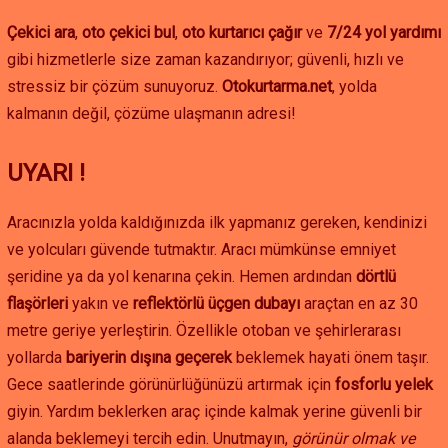
Batının Zorlu Eşiği: Vauk Dağı Geçidi (Bayburt-Gümüşhane
Çekici ara
,
oto çekici bul
,
oto kurtarıcı çağır
ve
7/24 yol yardımı
Yolu):
Gümüşhane'ye ulaşımı sağlayan bu geçit de kış
gibi hizmetlerle size zaman kazandırıyor; güvenli, hızlı ve
aylarında Kop Dağı'nı aratmayan zorluklar sunar. Yoğun
stressiz bir çözüm sunuyoruz.
Otokurtarma.net
, yolda
kar, tipi ve buzlanma nedeniyle bu geçitte yolda kalmak, en
kalmanın değil, çözüme ulaşmanın adresi!
yakın yerleşim yerine saatlerce uzakta olmak demektir.
İzolasyonun Adı: İlçe ve Köy Yolları:
Bayburt'un Aydıntepe,
Demirözü gibi ilçelerine ve sayısız köyüne ulaşan yollar,
UYARI !
kışın ilk kapanan ve aylarca kapalı kalabilen güzergahlardır.
Bu yollarda meydana gelen bir arıza, sürücüyü
Aracınızla yolda kaldığınızda ilk yapmanız gereken, kendinizi
medeniyetle tüm bağın kopma noktasına getiren ve
ve yolcuları güvende tutmaktır. Aracı mümkünse emniyet
yardımın ulaşmasının günler sürebileceği bir durumdur.
şeridine ya da yol kenarına çekin. Hemen ardından
dörtlü
Bu Bir Çekici Hizmeti Değil, Dağ Kurtarma Misyonudur:
flaşörleri
yakın ve
reflektörlü üçgen dubayı
araçtan en az 30
Bayburt'un Zorlu Koşullarında Gerekli Olan Yol Yardım
metre geriye yerleştirin. Özellikle otoban ve şehirlerarası
yollarda
bariyerin dışına geçerek
beklemek hayati önem taşır.
Bayburt'un ekstrem coğrafyası, standart bir çekicinin tamamen
Gece saatlerinde görünürlüğünüzü artırmak için
fosforlu yelek
işlevsiz kaldığı, adeta bir arama-kurtarma operasyonu niteliğinde
giyin. Yardım beklerken araç içinde kalmak yerine güvenli bir
müdahaleler gerektirir. Yanlış ekipmanla veya tecrübesiz bir
ekiple yapılacak bir müdahale, faciayla sonuçlanabilir.
alanda beklemeyi tercih edin. Unutmayın,
görünür olmak ve