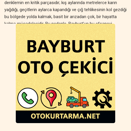
denklemin en kritik parçasıdır; kış aylarında metrelerce karın
yağdığı, geçitlerin aylarca kapandığı ve çığ tehlikesinin kol gezdiği
bu bölgede yolda kalmak, basit bir arızadan çok, bir hayatta
kalma mücadelesidir. Bu nedenle, Bayburt'un bu efsanevi
yollarında direksiyon sallayan her sürücünün, güvenilir ve bu
ekstrem koşullarda operasyon yapabilen bir
Bayburt oto
kurtarma
hizmetinin bilgisine sahip olması, bir tedbirden çok
daha fazlası, hayati bir zorunluluktur.
Bayburt'un Risk Haritası: Hangi 'Ölüm Yolu' ve Dağ Geçidi Acil
Kurtarma Operasyonu Gerektiriyor?
Bayburt'un yol ağı, "riskli" kelimesinin anlamını yitirdiği, her bir
kilometresinin potansiyel bir tehlike barındırdığı güzergahlardan
oluşur. Bu bölgeler, bir arıza veya kazanın basit bir yol yardımı
değil, tam teşekküllü bir dağ kurtarma operasyonu gerektirdiği
yerlerdir. Bu noktaları bilmek, yola çıkıp çıkmama kararını
vermenize ve bir sorun anında içinde bulunduğunuz durumun
ciddiyetini kavramanıza yardımcı olur.